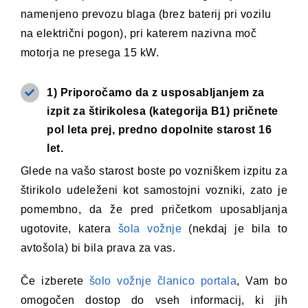
namenjeno prevozu blaga (brez baterij pri vozilu
na električni pogon), pri katerem nazivna moč
motorja ne presega 15 kW.
1) Priporočamo da z usposabljanjem za
izpit za štirikolesa (kategorija B1) pričnete
pol leta prej, predno dopolnite starost 16
let.
Glede na vašo starost boste po vozniškem izpitu za
štirikolo udeleženi kot samostojni vozniki, zato je
pomembno, da že pred pričetkom uposabljanja
ugotovite, katera
šola vožnje
(nekdaj je bila to
avtošola) bi bila prava za vas.
Če izberete
šolo vožnje članico portala
, Vam bo
omogočen dostop do vseh informacij, ki jih