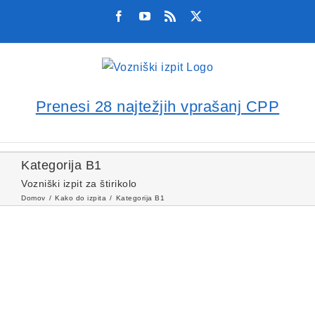
Skip
Facebook
YouTube
Rss
X
to
content
Prenesi 28 najtežjih vprašanj CPP
Kategorija B1
Vozniški izpit za štirikolo
Domov
Kako do izpita
Kategorija B1