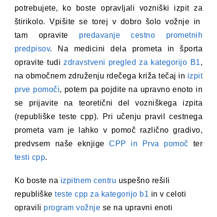
potrebujete, ko boste opravljali vozniški izpit za
štirikolo. Vpišite se torej v dobro šolo vožnje in
tam opravite
predavanje cestno prometnih
predpisov
. Na medicini dela prometa in športa
opravite tudi
zdravstveni pregled za kategorijo B1
,
na območnem združenju rdečega križa tečaj in
izpit
prve pomoči
, potem pa pojdite na upravno enoto
in
se prijavite na teoretični del vozniškega izpita
(republiške teste cpp). Pri učenju pravil cestnega
prometa vam je lahko v pomoč različno gradivo,
predvsem naše eknjige
CPP in Prva pomoč
ter
testi cpp
.
Ko boste na
izpitnem centru
uspešno rešili
republiške
teste cpp za kategorijo b1
in v celoti
opravili
program vožnje
se na upravni enoti