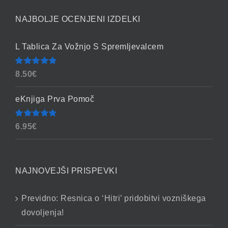
NAJBOLJE OCENJENI IZDELKI
L Tablica Za Vožnjo S Spremljevalcem
Ocenjeno
8.50
€
4.86
od 5
eKnjiga Prva Pomoč
Ocenjeno
6.95
€
4.90
od 5
NAJNOVEJŠI PRISPEVKI
Previdno: Resnica o ‘Hitri’ pridobitvi vozniškega
dovoljenja!