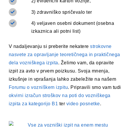
2) evidenčni karton vožnje,
3) zdravniško spričevalo ter
4) veljaven osebni dokument (osebna
izkaznica ali potni list)
V nadaljevanju si preberite nekatere
strokovne
nasvete za opravljanje teoretičnega in praktičnega
dela vozniškega izpita
. Želimo vam, da opravite
izpit za avto v prvem poizkusu. Svoja mnenja,
izkušnje in vprašanja lahko zabeležite na našem
Forumu o vozniškem izpitu
. Pripravili smo vam tudi
okvirni izračun stroškov na poti do vozniškega
izpita za kategorijo B1
ter
video posnetke
.