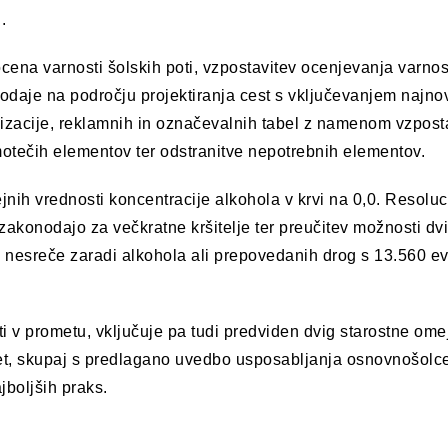
.
 ocena varnosti šolskih poti, vzpostavitev ocenjevanja varnos
daje na področju projektiranja cest s vključevanjem najno
lizacije, reklamnih in označevalnih tabel z namenom vzpost
otečih elementov ter odstranitve nepotrebnih elementov.
nih vrednosti koncentracije alkohola v krvi na 0,0. Resoluc
zakonodajo za večkratne kršitelje ter preučitev možnosti dv
nesreče zaradi alkohola ali prepovedanih drog s 13.560 e
 v prometu, vključuje pa tudi predviden dvig starostne omej
 let, skupaj s predlagano uvedbo usposabljanja osnovnošolc
jboljših praks.