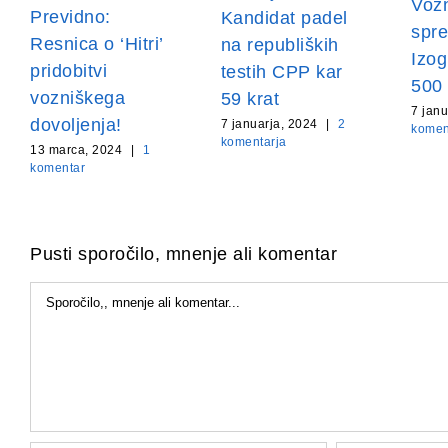
Vožn
Previdno:
Kandidat padel
spre
Resnica o ‘Hitri’
na republiških
Izog
pridobitvi
testih CPP kar
500 
vozniškega
59 krat
7 janu
dovoljenja!
7 januarja, 2024
|
2
komen
komentarja
13 marca, 2024
|
1
komentar
Pusti sporočilo, mnenje ali komentar
Komentar