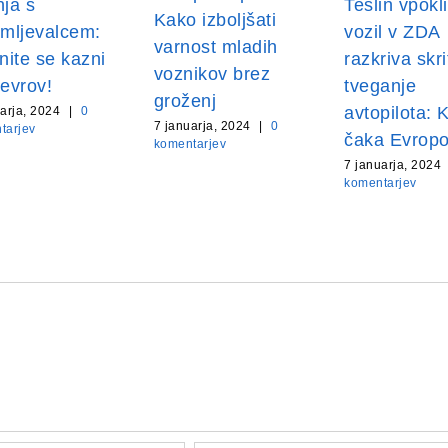
ja s
Teslin vpokl
Kako izboljšati
mljevalcem:
vozil v ZDA
varnost mladih
nite se kazni
razkriva skri
voznikov brez
evrov!
tveganje
groženj
avtopilota: 
arja, 2024
|
0
7 januarja, 2024
|
0
tarjev
čaka Evrop
komentarjev
7 januarja, 2024
komentarjev