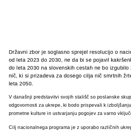
Državni zbor je soglasno sprejel resolucijo o n
od leta 2023 do 2030, ne da bi se pojavil kakršenko
do leta 2030 na slovenskih cestah ne bo izgubilo 
nič, ki si prizadeva za dosego cilja nič smrtnih 
leta 2050.
V današnji predstavitvi svojih stališč so poslanske sk
odgovornosti za ukrepe, ki bodo prispevali k izboljšanju
prometne kulture in ustvarjanju pogojev za varno vklj
Cilj nacionalnega programa je z uporabo različnih ukre