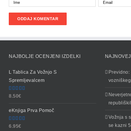
NAJBOLJE OCENJENI IZDELKI
NAJNOVEJ
L Tablica Za Vožnjo S
Previdno: 
Spremljevalcem
vozniškeg
Neverjetn
Ocenjeno
8.50
€
4.86
od 5
republiški
eKnjiga Prva Pomoč
Vožnja s 
Ocenjeno
se kazni 5
6.95
€
4.90
od 5