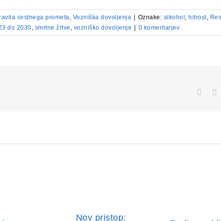
ravila cestnega prometa
,
Vozniška dovoljenja
|
Oznake:
alkohol
,
hitrost
,
Res
23 do 2030
,
smrtne žrtve
,
vozniško dovoljenje
|
0 komentarjev
Face
Nov pristop: