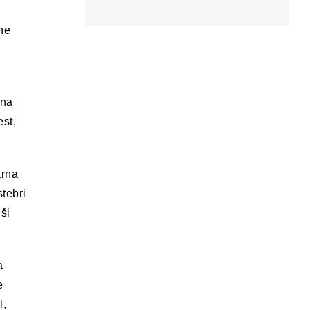
ane
čna
est,
arna
stebri
jši
a
e
l,