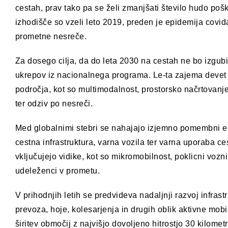
cestah, prav tako pa se želi zmanjšati število hudo p
izhodišče so vzeli leto 2019, preden je epidemija covi
prometne nesreče.
Za dosego cilja, da do leta 2030 na cestah ne bo izgubi
ukrepov iz nacionalnega programa. Le-ta zajema devet k
področja, kot so multimodalnost, prostorsko načrtovanje
ter odziv po nesreči.
Med globalnimi stebri se nahajajo izjemno pomembni el
cestna infrastruktura, varna vozila ter varna uporaba c
vključujejo vidike, kot so mikromobilnost, poklicni vozni
udeleženci v prometu.
V prihodnjih letih se predvideva nadaljnji razvoj infr
prevoza, hoje, kolesarjenja in drugih oblik aktivne mobil
širitev območij z najvišjo dovoljeno hitrostjo 30 kilomet