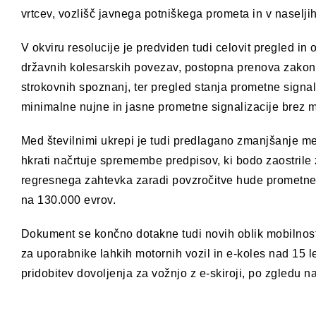
vrtcev, vozlišč javnega potniškega prometa in v naseljih
V okviru resolucije je predviden tudi celovit pregled in
državnih kolesarskih povezav, postopna prenova zakono
strokovnih spoznanj, ter pregled stanja prometne signa
minimalne nujne in jasne prometne signalizacije brez m
Med številnimi ukrepi je tudi predlagano zmanjšanje mej
hkrati načrtuje spremembe predpisov, ki bodo zaostrile 
regresnega zahtevka zaradi povzročitve hude prometne 
na 130.000 evrov.
Dokument se končno dotakne tudi novih oblik mobilnosti
za uporabnike lahkih motornih vozil in e-koles nad 15
pridobitev dovoljenja za vožnjo z e-skiroji, po zgledu na