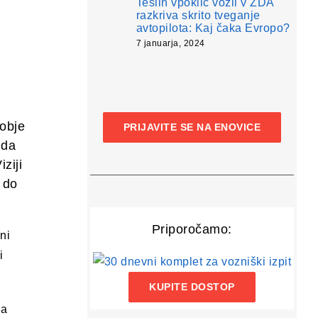
Teslin vpoklic vozil v ZDA
razkriva skrito tveganje
avtopilota: Kaj čaka Evropo?
7 januarja, 2024
dobje
PRIJAVITE SE NA ENOVICE
 da
ziji
 do
Priporočamo:
ni
i
KUPITE DOSTOP
na