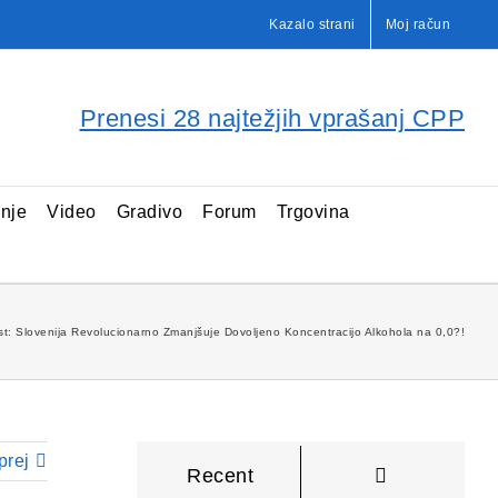
Kazalo strani
Moj račun
Prenesi 28 najtežjih vprašanj CPP
enje
Video
Gradivo
Forum
Trgovina
: Slovenija Revolucionarno Zmanjšuje Dovoljeno Koncentracijo Alkohola na 0,0?!
prej
Komentarji
Recent