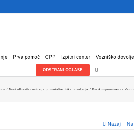
žnje
Prva pomoč
CPP
Izpitni center
Vozniško dovolj
ODSTRANI OGLASE
mov
Novice
Pravila cestnega prometa
Vozniška dovoljenja
Brezkompromisno za Varnost
Nazaj
Na