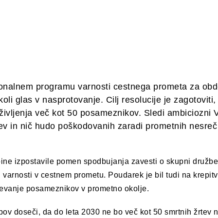
acionalnem programu varnosti cestnega prometa za ob
li glas v nasprotovanje. Cilj resolucije je zagotoviti,
življenja več kot 50 posameznikov. Sledi ambiciozni Vi
žrtev in nič hudo poškodovanih zaradi prometnih nesreč
upine izpostavile pomen spodbujanja zavesti o skupni družbe
 varnosti v cestnem prometu. Poudarek je bil tudi na krepitv
učevanje posameznikov v prometno okolje.
pov doseči, da do leta 2030 ne bo več kot 50 smrtnih žrtev 