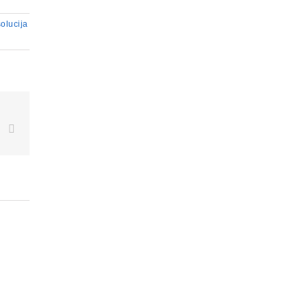
olucija
book
X
Email