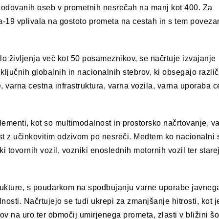
oškodovanih oseb v prometnih nesrečah na manj kot 400. Za
da-19 vplivala na gostoto prometa na cestah in s tem povez
lo življenja več kot 50 posameznikov, se načrtuje izvajanje
ljučnih globalnih in nacionalnih stebrov, ki obsegajo razli
, varna cestna infrastruktura, varna vozila, varna uporaba c
ementi, kot so multimodalnost in prostorsko načrtovanje, v
est z učinkovitim odzivom po nesreči. Medtem ko nacionalni 
ki tovornih vozil, vozniki enoslednih motornih vozil ter stare
astrukture, s poudarkom na spodbujanju varne uporabe javneg
nosti. Načrtujejo se tudi ukrepi za zmanjšanje hitrosti, kot j
rov na uro ter območij umirjenega prometa, zlasti v bližini šo