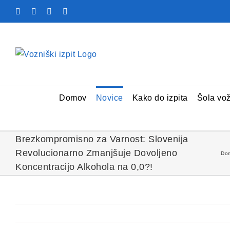
Skip
Facebook
YouTube
Rss
X
to
content
Domov
Novice
Kako do izpita
Šola vo
Brezkompromisno za Varnost: Slovenija
Revolucionarno Zmanjšuje Dovoljeno
Do
Koncentracijo Alkohola na 0,0?!