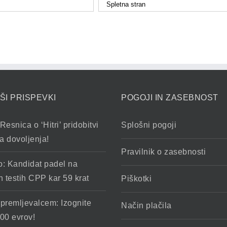
ŠI PRISPEVKI
POGOJI IN ZASEBNOST
Resnica o ‘Hitri’ pridobitvi
Splošni pogoji
a dovoljenja!
Pravilnik o zasebnosti
o: Kandidat padel na
h testih CPP kar 59 krat
Piškotki
spremljevalcem: Izognite
Način plačila
00 evrov!