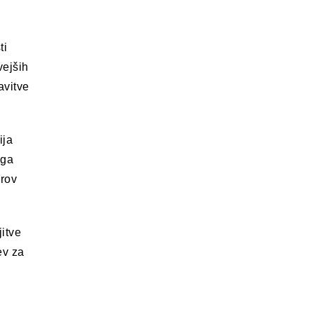
ti
vejših
avitve
ija
iga
vrov
itve
ev za