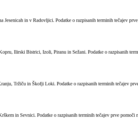
na Jesenicah in v Radovljici. Podatke o razpisanih terminih tečajev pr
Kopru, Ilirski Bistrici, Izoli, Piranu in Sežani. Podatke o razpisanih 
ranju, Tržiču in Škofji Loki. Podatke o razpisanih terminih tečajev p
Krškem in Sevnici. Podatke o razpisanih terminih tečajev prve pomoči