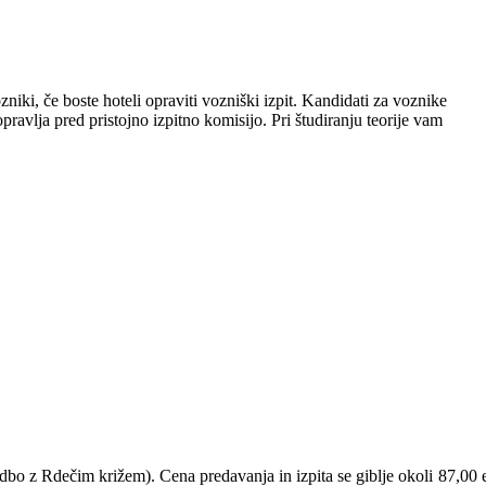
iki, če boste hoteli opraviti vozniški izpit. Kandidati za voznike
opravlja pred pristojno izpitno komisijo. Pri študiranju teorije vam
bo z Rdečim križem). Cena predavanja in izpita se giblje okoli 87,00 e