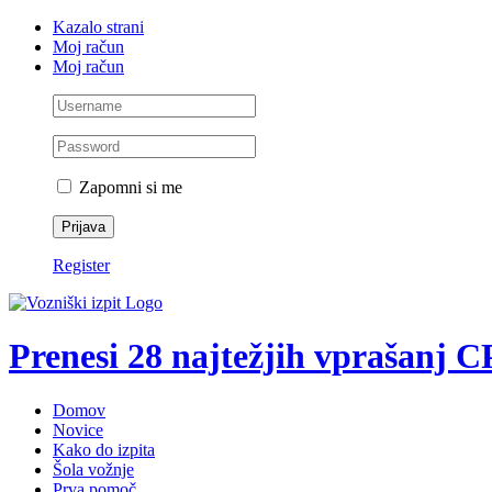
Skip
Facebook
YouTube
Rss
X
Kazalo strani
to
Moj račun
content
Moj račun
Zapomni si me
Register
Prenesi 28 najtežjih vprašanj 
Domov
Novice
Kako do izpita
Šola vožnje
Prva pomoč