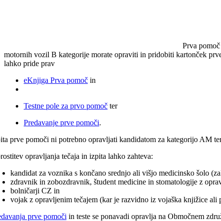
Prva pomoč j
motornih vozil B kategorije morate opraviti in pridobiti kartonček prve 
lahko pride prav
eKnjiga Prva pomoč
in
Testne pole za prvo pomoč
ter
Predavanje prve pomoči
.
pita prve pomoči ni potrebno opravljati kandidatom za kategorijo AM ter
ostitev opravljanja tečaja in izpita lahko zahteva:
kandidat za voznika s končano srednjo ali višjo medicinsko šolo (za
zdravnik in zobozdravnik, študent medicine in stomatologije z opravl
bolničarji CZ in
vojak z opravljenim tečajem (kar je razvidno iz vojaška knjižice ali p
edavanja prve pomoči
in teste se ponavadi opravlja na Območnem združe