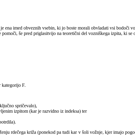
e ena imed obveznih vsebin, ki jo boste morali obvladati vsi bodoči vozn
pomoči, še pred priglasitvijo na teoretični del vozniškega izpita, ki se 
 kategorijo F.
ključno spričevalo),
jenim izpitom (kar je razvidno iz indeksa) ter
otrdila).
nju rdečega križa (ponekod pa tudi kar v šoli vožnje, kjer imajo pogod