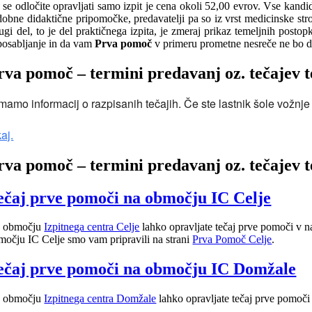
 se odločite opravljati samo izpit je cena okoli 52,00 evrov. Vse kandid
dobne didaktične pripomočke, predavatelji pa so iz vrst medicinske strok
ugi del, to je del praktičnega izpita, je zmeraj prikaz temeljnih post
posabljanje in da vam
Prva pomoč
v primeru prometne nesreče ne bo de
rva pomoč – termini predavanj oz. tečajev ter
mamo informacij o razpisanih tečajih. Če ste lastnik šole vožnje in 
kaj.
rva pomoč – termini predavanj oz. tečajev te
ečaj prve pomoči na območju IC Celje
 območju
Izpitnega centra Celje
lahko opravljate tečaj prve pomoči v na
močju IC Celje smo vam pripravili na strani
Prva Pomoč Celje
.
ečaj prve pomoči na območju IC Domžale
 območju
Izpitnega centra Domžale
lahko opravljate tečaj prve pomoči