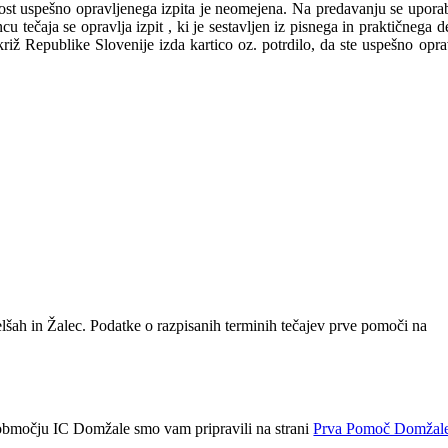
ost uspešno opravljenega izpita je neomejena. Na predavanju se uporab
tečaja se opravlja izpit , ki je sestavljen iz pisnega in praktičnega de
iž Republike Slovenije izda kartico oz. potrdilo, da ste uspešno oprav
elšah in Žalec. Podatke o razpisanih terminih tečajev prve pomoči na
 območju IC Domžale smo vam pripravili na strani
Prva Pomoč Domžal