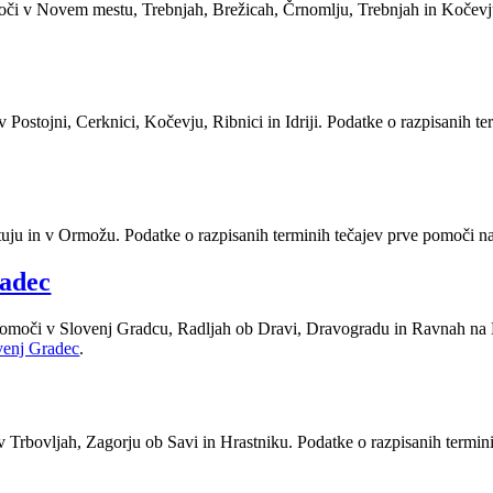
moči v Novem mestu, Trebnjah, Brežicah, Črnomlju, Trebnjah in Kočevj
v Postojni, Cerknici, Kočevju, Ribnici in Idriji. Podatke o razpisanih 
Ptuju in v Ormožu. Podatke o razpisanih terminih tečajev prve pomoči 
radec
 pomoči v Slovenj Gradcu, Radljah ob Dravi, Dravogradu in Ravnah na 
venj Gradec
.
v Trbovljah, Zagorju ob Savi in Hrastniku. Podatke o razpisanih termi