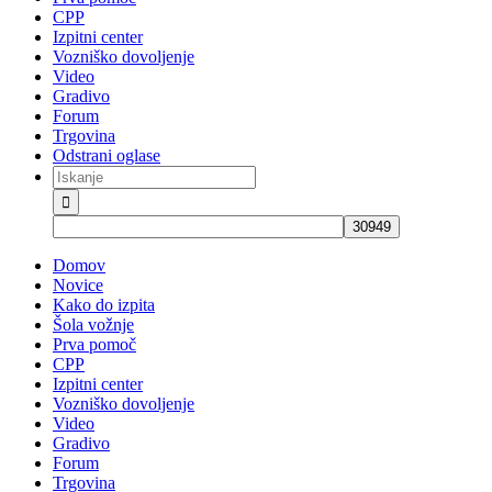
CPP
Izpitni center
Vozniško dovoljenje
Video
Gradivo
Forum
Trgovina
Odstrani oglase
Iskanje
za:
Domov
Novice
Kako do izpita
Šola vožnje
Prva pomoč
CPP
Izpitni center
Vozniško dovoljenje
Video
Gradivo
Forum
Trgovina