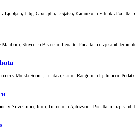
 v Ljubljani, Litiji, Grosuplju, Logatcu, Kamniku in Vrhniki. Podatke
v Mariboru, Slovenski Bistrici in Lenartu. Podatke o razpisanih termin
bota
 pomoči v Murski Soboti, Lendavi, Gornji Radgoni in Ljutomeru. Podat
ca
moči v Novi Gorici, Idriji, Tolminu in Ajdovščini. Podatke o razpisan
o