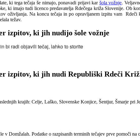
ate, ki tega tečaja še nimajo, ponavadi prijavi kar
šola vožnje
. Veljavn
e, ki imajo tudi licenco predavatelja Rdečega križa Slovenije. Ob koncu 
opkov oživljanja. Na koncu tečaja in po opravljanem izpitu vam Rdeči kr
lala težav.
 izpitov, ki jih nudijo šole vožnje
bi radi objavili tečaj, lahko to storite
r izpitov, ki jih nudi Republiški Rdeči Križ
slednjih krajih: Celje, Laško, Slovenske Konjice, Šentjur, Šmarje pri J
 le v Domžalah. Podatke o razpisanih terminih tečajev prve pomoči na