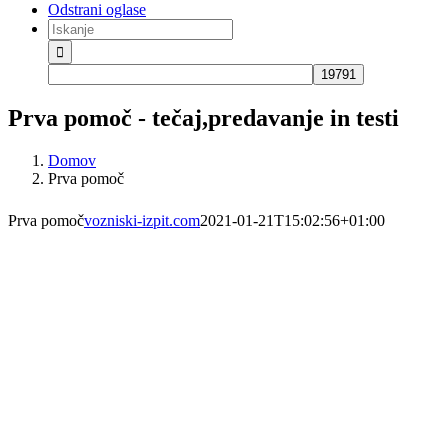
Odstrani oglase
Iskanje
za:
Prva pomoč - tečaj,predavanje in testi
Domov
Prva pomoč
Prva pomoč
vozniski-izpit.com
2021-01-21T15:02:56+01:00