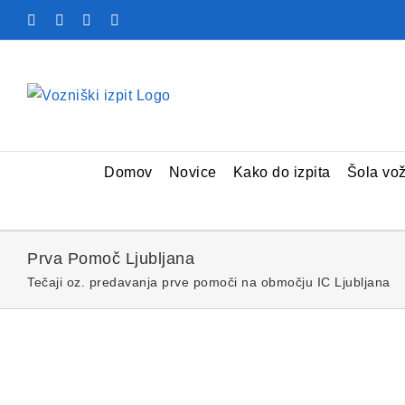
Skip
Facebook
YouTube
Rss
X
to
content
Domov
Novice
Kako do izpita
Šola vo
Prva Pomoč Ljubljana
Tečaji oz. predavanja prve pomoči na območju IC Ljubljana