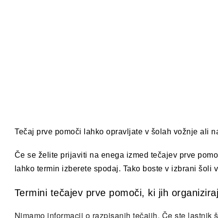
Tečaj prve pomoči lahko opravljate v šolah vožnje ali 
Če se želite prijaviti na enega izmed tečajev prve pomoč
lahko termin izberete spodaj. Tako boste v izbrani šoli v
Termini tečajev prve pomoči, ki jih organizir
Nimamo informacij o razpisanih tečajih. Če ste lastnik šol