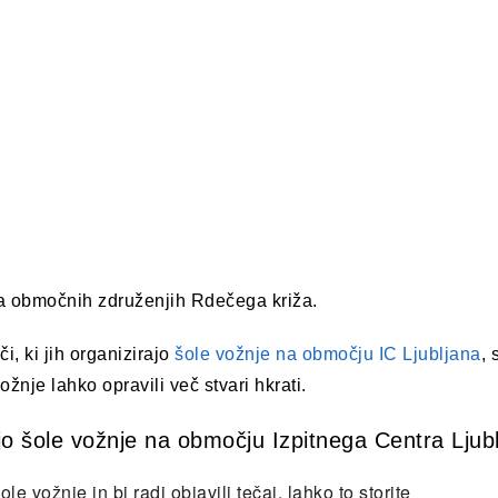
na območnih združenjih Rdečega križa.
i, ki jih organizirajo
šole vožnje na območju IC Ljubljana
, 
ožnje lahko opravili več stvari hkrati.
ajo šole vožnje na območju Izpitnega Centra Ljub
e vožnje in bi radi objavili tečaj, lahko to storite