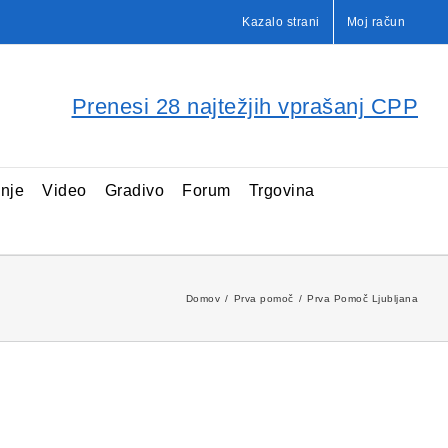
Kazalo strani
Moj račun
Prenesi 28 najtežjih vprašanj CPP
enje
Video
Gradivo
Forum
Trgovina
Domov
Prva pomoč
Prva Pomoč Ljubljana