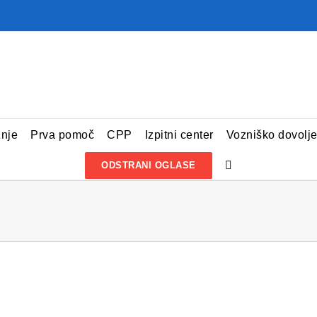
žnje
Prva pomoč
CPP
Izpitni center
Vozniško dovolj
ODSTRANI OGLASE