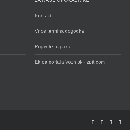
ZA NAŠE UPORABNIKE
Kontakt
Vnos termina dogodka
Prijavite napako
Ekipa portala Vozniski-izpit.com
Facebook
YouTube
Rss
X