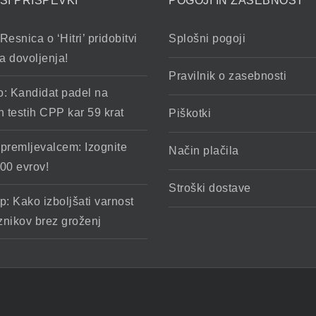
ŠI PRISPEVKI
POGOJI IN ZASEBNOST
Resnica o ‘Hitri’ pridobitvi
Splošni pogoji
a dovoljenja!
Pravilnik o zasebnosti
o: Kandidat padel na
h testih CPP kar 59 krat
Piškotki
spremljevalcem: Izognite
Način plačila
00 evrov!
Stroški dostave
p: Kako izboljšati varnost
znikov brez groženj