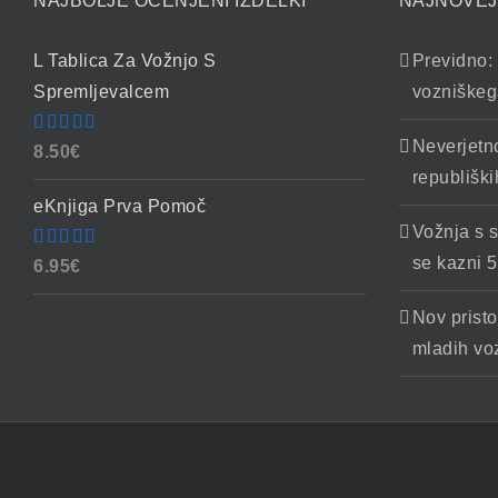
NAJBOLJE OCENJENI IZDELKI
NAJNOVEJ
L Tablica Za Vožnjo S
Previdno: 
Spremljevalcem
vozniškeg
Neverjetn
Ocenjeno
8.50
€
4.86
od 5
republiški
eKnjiga Prva Pomoč
Vožnja s 
Ocenjeno
se kazni 5
6.95
€
4.90
od 5
Nov pristo
mladih vo