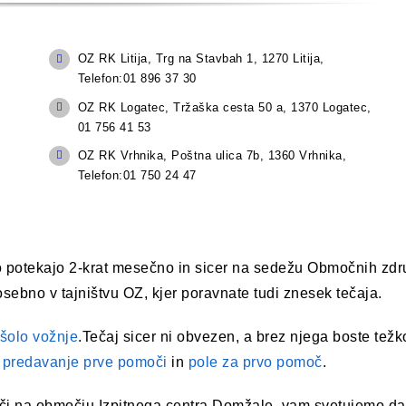
OZ RK Litija, Trg na Stavbah 1, 1270 Litija,
Telefon:01 896 37 30
OZ RK Logatec, Tržaška cesta 50 a, 1370 Logatec,
01 756 41 53
OZ RK Vrhnika, Poštna ulica 7b, 1360 Vrhnika,
Telefon:01 750 24 47
no potekajo 2-krat mesečno in sicer na sedežu Območnih zdr
osebno v tajništvu OZ, kjer poravnate tudi znesek tečaja.
šolo vožnje
.Tečaj sicer ni obvezen, a brez njega boste težk
e
predavanje prve pomoči
in
pole za prvo pomoč
.
moči na območju Izpitnega centra Domžale, vam svetujemo da