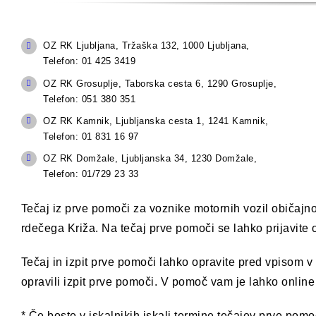
OZ RK Ljubljana, Tržaška 132, 1000 Ljubljana,
Telefon: 01 425 3419
OZ RK Grosuplje, Taborska cesta 6, 1290 Grosuplje,
Telefon: 051 380 351
OZ RK Kamnik, Ljubljanska cesta 1, 1241 Kamnik,
Telefon: 01 831 16 97
OZ RK Domžale, Ljubljanska 34, 1230 Domžale,
Telefon: 01/729 23 33
Tečaj iz prve pomoči za voznike motornih vozil običaj
rdečega Križa. Na tečaj prve pomoči se lahko prijavite 
Tečaj in izpit prve pomoči lahko opravite pred vpisom v
opravili izpit prve pomoči. V pomoč vam je lahko onlin
* Če boste v iskalnikih iskali termine tečajev prve po