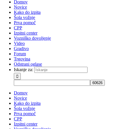
Domov
Novice
Kako do izpita
Šola vožnje
Prva pomoč
CPP
Izpitni center
Vozniško dovoljenje
Video
Gradivo
Forum
Trgovina
Odstrani oglase
Iskanje za:
Domov
Novice
Kako do izpita
Šola vožnje
Prva pomoč
CPP
Izpitni center