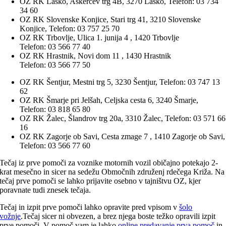
OZ RK Laško, Aškerčev trg 4B, 3270 Laško, Telefon: 03 734
34 60
OZ RK Slovenske Konjice, Stari trg 41, 3210 Slovenske
Konjice, Telefon: 03 757 25 70
OZ RK Trbovlje, Ulica 1. junija 4 , 1420 Trbovlje
Telefon: 03 566 77 40
OZ RK Hrastnik, Novi dom 11 , 1430 Hrastnik
Telefon: 03 566 77 50
OZ RK Šentjur, Mestni trg 5, 3230 Šentjur, Telefon: 03 747 13
62
OZ RK Šmarje pri Jelšah, Celjska cesta 6, 3240 Šmarje,
Telefon: 03 818 65 80
OZ RK Žalec, Šlandrov trg 20a, 3310 Žalec, Telefon: 03 571 66
16
OZ RK Zagorje ob Savi, Cesta zmage 7 , 1410 Zagorje ob Savi,
Telefon: 03 566 77 60
Tečaj iz prve pomoči za voznike motornih vozil običajno potekajo 2-
krat mesečno in sicer na sedežu Območnih združenj rdečega Križa. Na
tečaj prve pomoči se lahko prijavite osebno v tajništvu OZ, kjer
poravnate tudi znesek tečaja.
Tečaj in izpit prve pomoči lahko opravite pred vpisom v
šolo
vožnje
.Tečaj sicer ni obvezen, a brez njega boste težko opravili izpit
prve pomoči. V pomoč vam je lahko
online predavanje prva pomoč
in