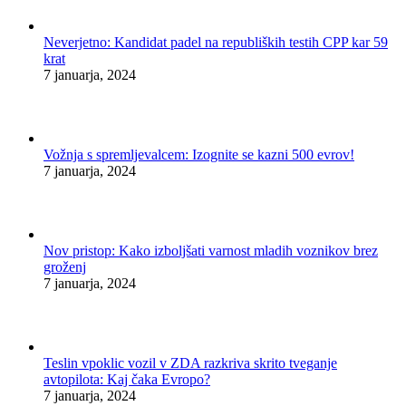
Neverjetno: Kandidat padel na republiških testih CPP kar 59
krat
7 januarja, 2024
Vožnja s spremljevalcem: Izognite se kazni 500 evrov!
7 januarja, 2024
Nov pristop: Kako izboljšati varnost mladih voznikov brez
groženj
7 januarja, 2024
Teslin vpoklic vozil v ZDA razkriva skrito tveganje
avtopilota: Kaj čaka Evropo?
7 januarja, 2024