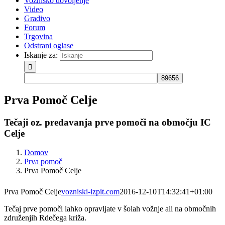
Vozniško dovoljenje
Video
Gradivo
Forum
Trgovina
Odstrani oglase
Iskanje za:
Prva Pomoč Celje
Tečaji oz. predavanja prve pomoči na območju IC
Celje
Domov
Prva pomoč
Prva Pomoč Celje
Prva Pomoč Celje
vozniski-izpit.com
2016-12-10T14:32:41+01:00
Tečaj prve pomoči lahko opravljate v šolah vožnje ali na območnih
združenjih Rdečega križa.