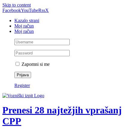
Skip to content
Facebook
YouTube
Rss
X
Kazalo strani
Moj račun
Moj račun
Zapomni si me
Register
Prenesi 28 najtežjih vprašanj
CPP