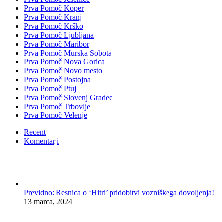
Prva Pomoč Koper
Prva Pomoč Kranj
Prva Pomoč Krško
Prva Pomoč Ljubljana
Prva Pomoč Maribor
Prva Pomoč Murska Sobota
Prva Pomoč Nova Gorica
Prva Pomoč Novo mesto
Prva Pomoč Postojna
Prva Pomoč Ptuj
Prva Pomoč Slovenj Gradec
Prva Pomoč Trbovlje
Prva Pomoč Velenje
Recent
Komentarji
Previdno: Resnica o ‘Hitri’ pridobitvi vozniškega dovoljenja!
13 marca, 2024