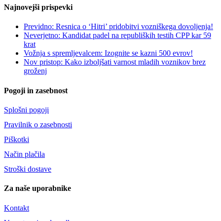
Najnovejši prispevki
Previdno: Resnica o ‘Hitri’ pridobitvi vozniškega dovoljenja!
Neverjetno: Kandidat padel na republiških testih CPP kar 59
krat
Vožnja s spremljevalcem: Izognite se kazni 500 evrov!
Nov pristop: Kako izboljšati varnost mladih voznikov brez
groženj
Pogoji in zasebnost
Splošni pogoji
Pravilnik o zasebnosti
Piškotki
Način plačila
Stroški dostave
Za naše uporabnike
Kontakt