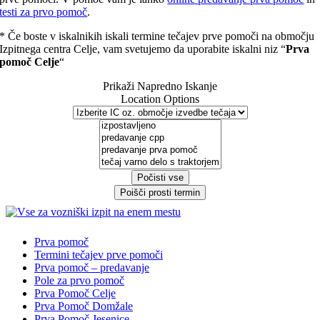
testi za prvo pomoč
.
* Če boste v iskalnikih iskali termine tečajev prve pomoči na območju
Izpitnega centra Celje, vam svetujemo da uporabite iskalni niz “
Prva
pomoč Celje
“
Prikaži Napredno Iskanje
Location Options
Počisti vse
Poišči prosti termin
Prva pomoč
Termini tečajev prve pomoči
Prva pomoč – predavanje
Pole za prvo pomoč
Prva Pomoč Celje
Prva Pomoč Domžale
Prva Pomoč Jesenice