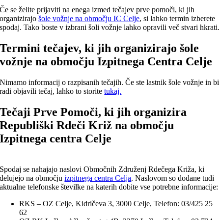
Če se želite prijaviti na enega izmed tečajev prve pomoči, ki jih
organizirajo
šole vožnje na območju IC Celje
, si lahko termin izberete
spodaj. Tako boste v izbrani šoli vožnje lahko opravili več stvari hkrati.
Termini tečajev, ki jih organizirajo šole
vožnje na območju Izpitnega Centra Celje
Nimamo informacij o razpisanih tečajih. Če ste lastnik šole vožnje in bi
radi objavili tečaj, lahko to storite
tukaj.
Tečaji Prve Pomoči, ki jih organizira
Republiški Rdeči Križ na območju
Izpitnega centra Celje
Spodaj se nahajajo naslovi Območnih Združenj Rdečega Križa, ki
delujejo na območju
izpitnega centra Celja
. Naslovom so dodane tudi
aktualne telefonske številke na katerih dobite vse potrebne informacije:
RKS – OZ Celje, Kidričeva 3, 3000 Celje, Telefon: 03/425 25
62