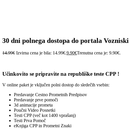
30 dni polnega dostopa do portala Vozniski
14.99
€
Izvirna cena je bila: 14.99€.
9.90
€
Trenutna cena je: 9.90€.
Učinkovito se pripravite na republiške teste CPP !
V online paket je vključen polni dostop do sledečih vsebin:
Predavanje Cestno Prometnih Predpisov
Predavanje prve pomoči
3d animacije prometa
Poučni Video Posnetki
Testi CPP (več kot 1400 vprašanj)
Testi Prva Pomoč
eKnjiga CPP in Prometni Znaki