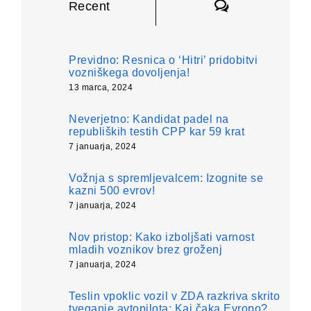
Komentarji
Recent
Previdno: Resnica o ‘Hitri’ pridobitvi
vozniškega dovoljenja!
13 marca, 2024
Neverjetno: Kandidat padel na
republiških testih CPP kar 59 krat
7 januarja, 2024
Vožnja s spremljevalcem: Izognite se
kazni 500 evrov!
7 januarja, 2024
Nov pristop: Kako izboljšati varnost
mladih voznikov brez groženj
7 januarja, 2024
Teslin vpoklic vozil v ZDA razkriva skrito
tveganje avtopilota: Kaj čaka Evropo?