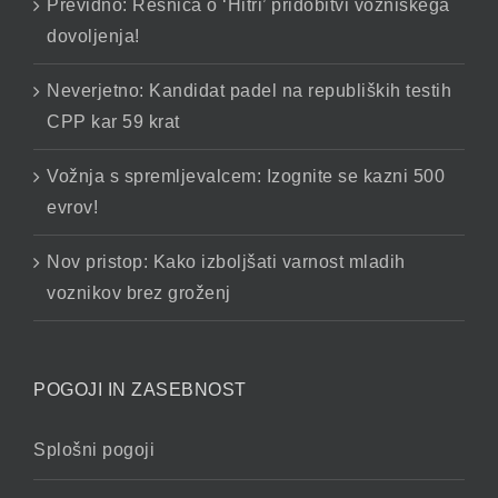
Previdno: Resnica o ‘Hitri’ pridobitvi vozniškega
dovoljenja!
Neverjetno: Kandidat padel na republiških testih
CPP kar 59 krat
Vožnja s spremljevalcem: Izognite se kazni 500
evrov!
Nov pristop: Kako izboljšati varnost mladih
voznikov brez groženj
POGOJI IN ZASEBNOST
Splošni pogoji