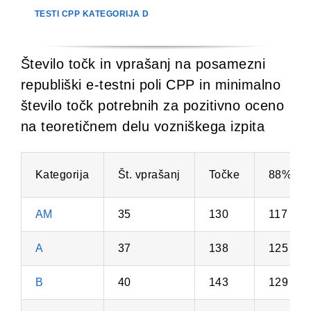
TESTI CPP KATEGORIJA D
Število točk in vprašanj na posamezni
republiški e-testni poli CPP in minimalno
število točk potrebnih za pozitivno oceno
na teoretičnem delu vozniškega izpita
Kategorija
Št. vprašanj
Točke
88%
AM
35
130
117
A
37
138
125
B
40
143
129