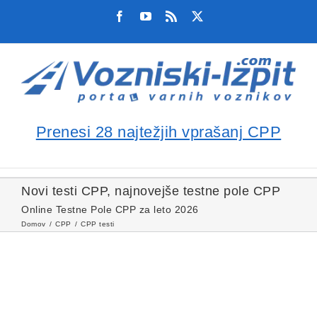
Skip
Facebook
YouTube
Rss
X
to
content
Prenesi 28 najtežjih vprašanj CPP
Novi testi CPP, najnovejše testne pole CPP
Online Testne Pole CPP za leto 2026
Domov
CPP
CPP testi