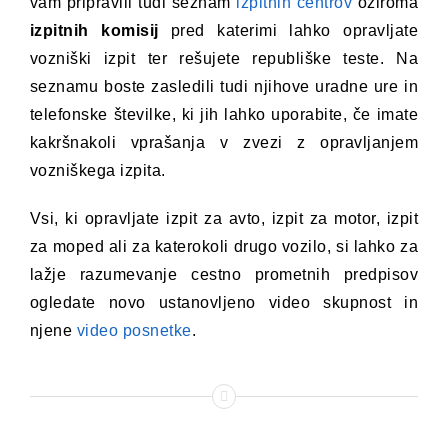
vam pripravili tudi seznam
izpitnih centrov
oziroma
izpitnih komisij
pred katerimi lahko opravljate
vozniški izpit ter rešujete republiške teste. Na
seznamu boste zasledili tudi njihove uradne ure in
telefonske številke, ki jih lahko uporabite, če imate
kakršnakoli vprašanja v zvezi z opravljanjem
vozniškega izpita.
Vsi, ki opravljate izpit za avto, izpit za motor, izpit
za moped ali za katerokoli drugo vozilo, si lahko za
lažje razumevanje cestno prometnih predpisov
ogledate novo ustanovljeno video skupnost in
njene
video posnetke
.