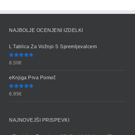
NAJBOLJE OCENJENI IZDELKI
L Tablica Za Vožnjo S Spremljevalcem
Ocenjeno
8.50
€
4.86
od 5
eKnjiga Prva Pomoč
Ocenjeno
6.95
€
4.90
od 5
NAJNOVEJŠI PRISPEVKI