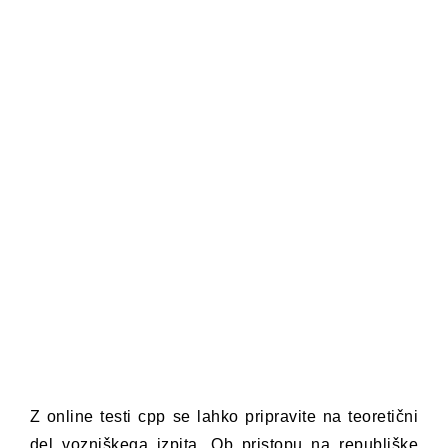
Z online testi cpp se lahko pripravite na teoretični
del vozniškega izpita. Ob pristopu na republiške