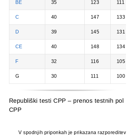
BE
35
123
111
C
40
147
133
D
39
145
131
CE
40
148
134
F
32
116
105
G
30
111
100
Republiški testi CPP – prenos testnih pol
CPP
V spodnjih priponkah je prikazana razporeditev