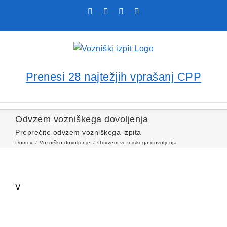
Skip
Facebook
YouTube
Rss
X
to
content
Prenesi 28 najtežjih vprašanj CPP
Odvzem vozniškega dovoljenja
Preprečite odvzem vozniškega izpita
Domov
Vozniško dovoljenje
Odvzem vozniškega dovoljenja
V