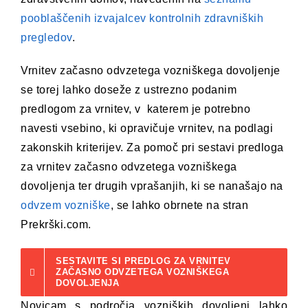
pooblaščenih izvajalcev kontrolnih zdravniških
pregledov
.
Vrnitev začasno odvzetega vozniškega dovoljenje
se torej lahko doseže z ustrezno podanim
predlogom za vrnitev, v katerem je potrebno
navesti vsebino, ki opravičuje vrnitev, na podlagi
zakonskih kriterijev. Za pomoč pri sestavi predloga
za vrnitev začasno odvzetega vozniškega
dovoljenja ter drugih vprašanjih, ki se nanašajo na
odvzem vozniške
, se lahko obrnete na stran
Prekrški.com.
SESTAVITE SI PREDLOG ZA VRNITEV
ZAČASNO ODVZETEGA VOZNIŠKEGA
DOVOLJENJA
Novicam s področja vozniških dovoljenj lahko