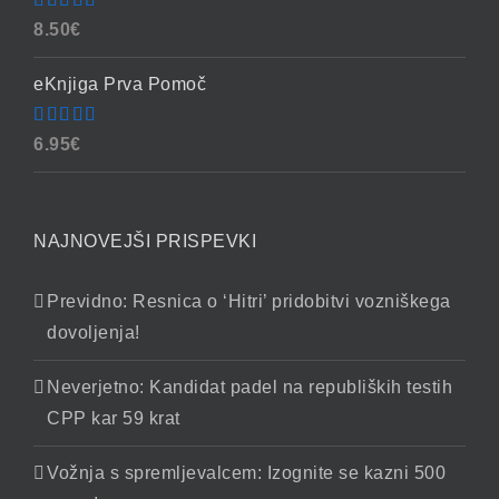
Ocenjeno
8.50
€
4.86
od 5
eKnjiga Prva Pomoč
Ocenjeno
6.95
€
4.90
od 5
NAJNOVEJŠI PRISPEVKI
Previdno: Resnica o ‘Hitri’ pridobitvi vozniškega
dovoljenja!
Neverjetno: Kandidat padel na republiških testih
CPP kar 59 krat
Vožnja s spremljevalcem: Izognite se kazni 500