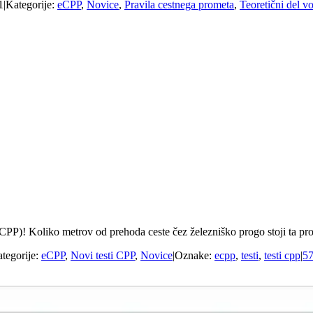
1
|
Kategorije:
eCPP
,
Novice
,
Pravila cestnega prometa
,
Teoretični del v
eCPP)! Koliko metrov od prehoda ceste čez železniško progo stoji ta p
tegorije:
eCPP
,
Novi testi CPP
,
Novice
|
Oznake:
ecpp
,
testi
,
testi cpp
|
57