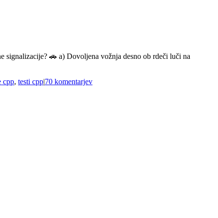
acije? 🚗 a) Dovoljena vožnja desno ob rdeči luči na
e cpp
,
testi cpp
|
70 komentarjev