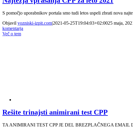
Najtežja vprašanja CPP za leto 2021
S pomočjo uporabnikov portala smo tudi letos uspeli zbrati nova najtež
Objavil
vozniski-izpit.com
|
2021-05-25T19:04:03+02:00
25 maja, 202
komentarja
Več o tem
Rešite trinajsti animirani test CPP
TA ANIMIRANI TEST CPP JE DEL BREZPLAČNEGA EMAIL IZOBRAŽEVA