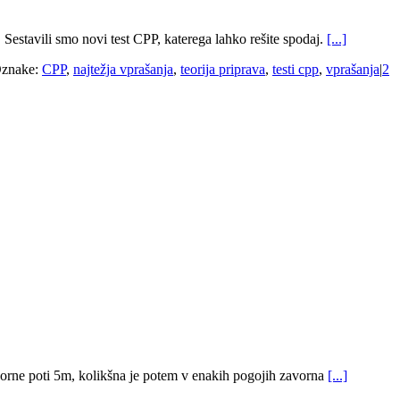
 Sestavili smo novi test CPP, katerega lahko rešite spodaj.
[...]
znake:
CPP
,
najtežja vprašanja
,
teorija priprava
,
testi cpp
,
vprašanja
|
2
ti 5m, kolikšna je potem v enakih pogojih zavorna
[...]