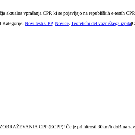
ja aktualna vprašanja CPP, ki se pojavljajo na republiških e-testih CPP.
1
|
Kategorije:
Novi testi CPP
,
Novice
,
Teoretični del vozniškega izpita
|
O
NJA CPP (ECPP)! Če je pri hitrosti 30km/h dolžina zavorne po