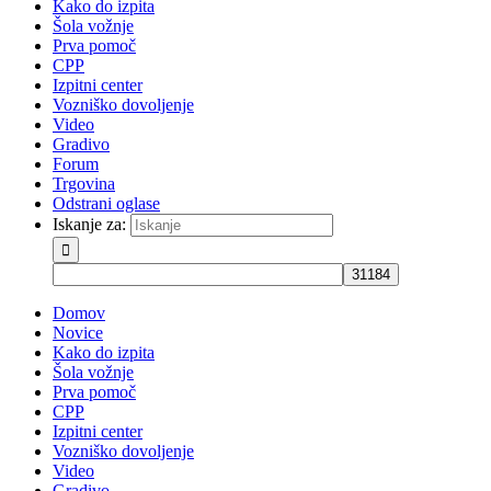
Kako do izpita
Šola vožnje
Prva pomoč
CPP
Izpitni center
Vozniško dovoljenje
Video
Gradivo
Forum
Trgovina
Odstrani oglase
Iskanje za:
Domov
Novice
Kako do izpita
Šola vožnje
Prva pomoč
CPP
Izpitni center
Vozniško dovoljenje
Video
Gradivo