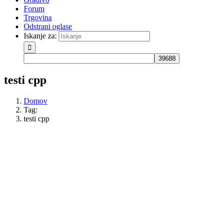
Forum
Trgovina
Odstrani oglase
Iskanje za:
testi cpp
Domov
Tag:
testi cpp