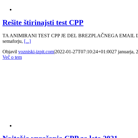
Rešite štirinajsti test CPP
TA ANIMIRANI TEST CPP JE DEL BREZPLAČNEGA EMAIL IZOBRAŽEVA
semaforju,
[...]
Objavil
vozniski-izpit.com
|
2022-01-27T07:10:24+01:00
27 januarja, 
Več o tem