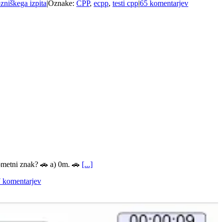
ozniškega izpita
|
Oznake:
CPP
,
ecpp
,
testi cpp
|
65 komentarjev
rometni znak? 🚗 a) 0m. 🚗
[...]
 komentarjev