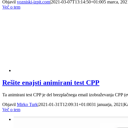
Objavil
vozniski-izpit.com
|
2021-03-07T13:14:50+01:00
5 marca, 202
Več o tem
Rešite enajsti animirani test CPP
Ta animirani test CPP je del brezplačnega email izobraževanja CPP (
Objavil
Mirko Turk
|
2021-01-31T12:09:31+01:00
31 januarja, 2021
|
Ka
Več o tem