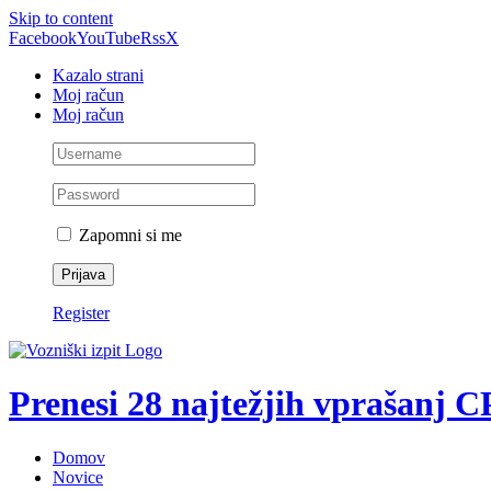
Skip to content
Facebook
YouTube
Rss
X
Kazalo strani
Moj račun
Moj račun
Zapomni si me
Register
Prenesi 28 najtežjih vprašanj 
Domov
Novice