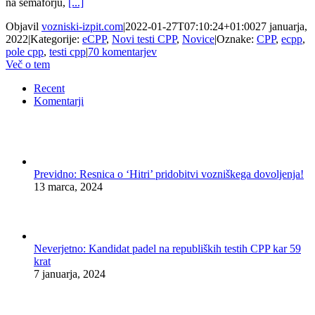
na semaforju,
[...]
Objavil
vozniski-izpit.com
|
2022-01-27T07:10:24+01:00
27 januarja,
2022
|
Kategorije:
eCPP
,
Novi testi CPP
,
Novice
|
Oznake:
CPP
,
ecpp
,
pole cpp
,
testi cpp
|
70 komentarjev
Več o tem
Recent
Komentarji
Previdno: Resnica o ‘Hitri’ pridobitvi vozniškega dovoljenja!
13 marca, 2024
Neverjetno: Kandidat padel na republiških testih CPP kar 59
krat
7 januarja, 2024