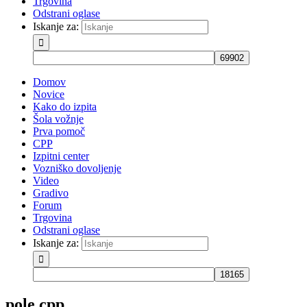
Trgovina
Odstrani oglase
Iskanje za:
Domov
Novice
Kako do izpita
Šola vožnje
Prva pomoč
CPP
Izpitni center
Vozniško dovoljenje
Video
Gradivo
Forum
Trgovina
Odstrani oglase
Iskanje za:
pole cpp