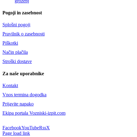
groženj
Pogoji in zasebnost
Splošni pogoji
Pravilnik o zasebnosti
Piškotki
Način plačila
Stroški dostave
Za naše uporabnike
Kontakt
Vnos termina dogodka
Prijavite napako
Ekipa portala Vozniski-izpit.com
Facebook
YouTube
Rss
X
Page load link