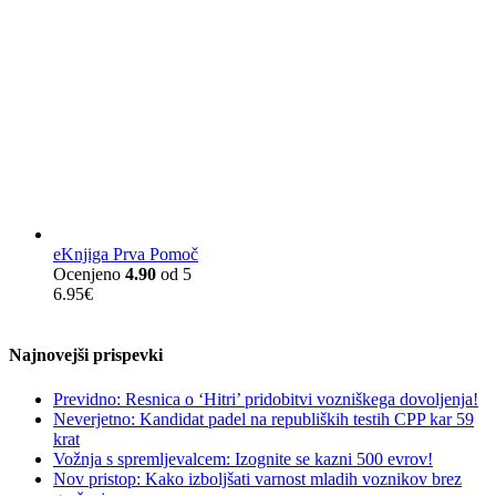
eKnjiga Prva Pomoč
Ocenjeno
4.90
od 5
6.95
€
Najnovejši prispevki
Previdno: Resnica o ‘Hitri’ pridobitvi vozniškega dovoljenja!
Neverjetno: Kandidat padel na republiških testih CPP kar 59
krat
Vožnja s spremljevalcem: Izognite se kazni 500 evrov!
Nov pristop: Kako izboljšati varnost mladih voznikov brez