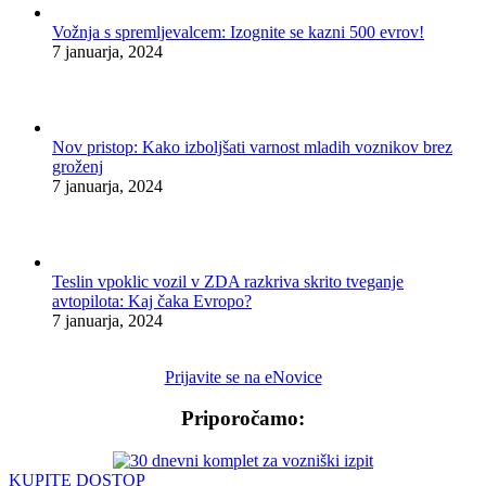
Vožnja s spremljevalcem: Izognite se kazni 500 evrov!
7 januarja, 2024
Nov pristop: Kako izboljšati varnost mladih voznikov brez
groženj
7 januarja, 2024
Teslin vpoklic vozil v ZDA razkriva skrito tveganje
avtopilota: Kaj čaka Evropo?
7 januarja, 2024
Prijavite se na eNovice
Priporočamo:
KUPITE DOSTOP