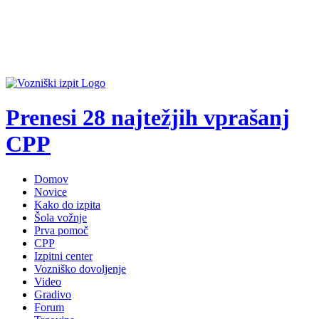
Prenesi 28 najtežjih vprašanj
CPP
Domov
Novice
Kako do izpita
Šola vožnje
Prva pomoč
CPP
Izpitni center
Vozniško dovoljenje
Video
Gradivo
Forum