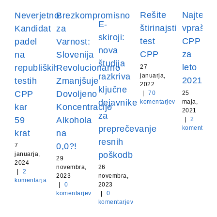
Rešite
Najtežja
Neverjetno:
Brezkompromisno
E-
štirinajsti
vprašan
Kandidat
za
skiroji:
test
CPP
padel
Varnost:
nova
CPP
za
na
Slovenija
študija
leto
republiških
Revolucionarno
27
razkriva
januarja,
2021
testih
Zmanjšuje
2022
ključne
CPP
Dovoljeno
|
70
25
dejavnike
komentarjev
maja,
kar
Koncentracijo
2021
za
59
Alkohola
|
2
preprečevanje
komentarja
krat
na
resnih
0,0?!
7
poškodb
januarja,
29
2024
novembra,
26
|
2
2023
novembra,
komentarja
|
0
2023
komentarjev
|
0
komentarjev