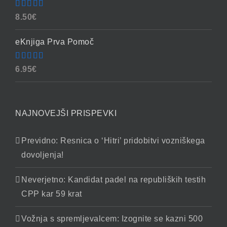
Ocenjeno
8.50
€
4.86
od 5
eKnjiga Prva Pomoč
Ocenjeno
6.95
€
4.90
od 5
NAJNOVEJŠI PRISPEVKI
Previdno: Resnica o ‘Hitri’ pridobitvi vozniškega
dovoljenja!
Neverjetno: Kandidat padel na republiških testih
CPP kar 59 krat
Vožnja s spremljevalcem: Izognite se kazni 500