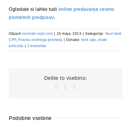
Ogledate si lahko tudi
online predavanje cestno
prometnih predpisov
.
Objavil
vozniski-izpit.com
|
15 maja, 2013
|
Kategorije:
Novi testi
CPP
,
Pravila cestnega prometa
|
Oznake:
testi cpp
,
znaki
policista
|
1 komentar
Delite to vsebino:
Facebook
X
Email
Podobne vsebine