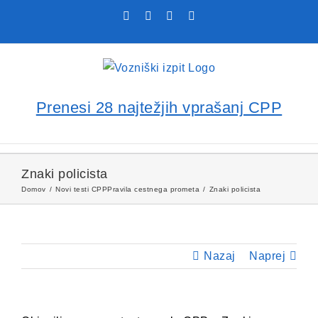
Skip
Facebook
YouTube
Rss
X
to
content
Prenesi 28 najtežjih vprašanj CPP
Znaki policista
Domov
Novi testi CPP
Pravila cestnega prometa
Znaki policista
Nazaj
Naprej