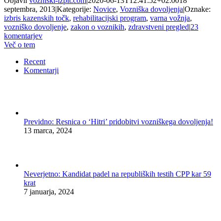
Objavil
vozniski-izpit.com
|
2020-06-13T12:41:52+02:00
18
septembra, 2013
|
Kategorije:
Novice
,
Vozniška dovoljenja
|
Oznake:
izbris kazenskih točk
,
rehabilitacijski program
,
varna vožnja
,
vozniško dovoljenje
,
zakon o voznikih
,
zdravstveni pregled
|
23
komentarjev
Več o tem
Recent
Komentarji
Previdno: Resnica o ‘Hitri’ pridobitvi vozniškega dovoljenja!
13 marca, 2024
Neverjetno: Kandidat padel na republiških testih CPP kar 59
krat
7 januarja, 2024