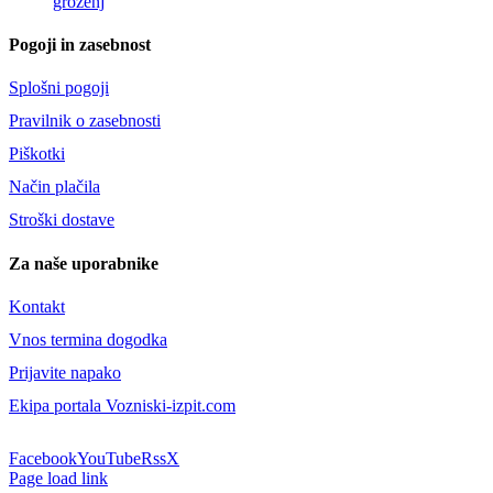
groženj
Pogoji in zasebnost
Splošni pogoji
Pravilnik o zasebnosti
Piškotki
Način plačila
Stroški dostave
Za naše uporabnike
Kontakt
Vnos termina dogodka
Prijavite napako
Ekipa portala Vozniski-izpit.com
Facebook
YouTube
Rss
X
Page load link