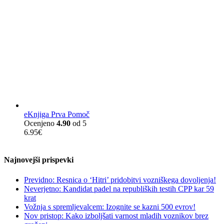
eKnjiga Prva Pomoč
Ocenjeno
4.90
od 5
6.95
€
Najnovejši prispevki
Previdno: Resnica o ‘Hitri’ pridobitvi vozniškega dovoljenja!
Neverjetno: Kandidat padel na republiških testih CPP kar 59
krat
Vožnja s spremljevalcem: Izognite se kazni 500 evrov!
Nov pristop: Kako izboljšati varnost mladih voznikov brez