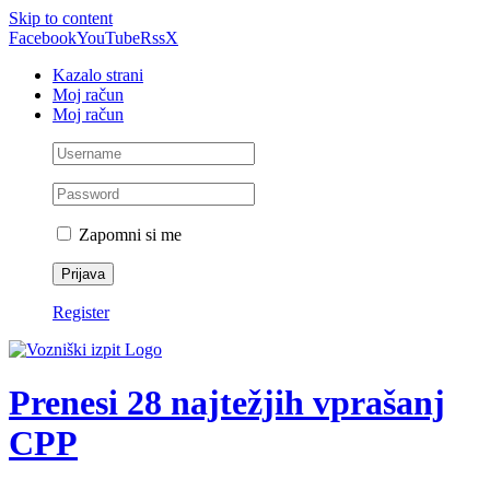
Skip to content
Facebook
YouTube
Rss
X
Kazalo strani
Moj račun
Moj račun
Zapomni si me
Register
Prenesi 28 najtežjih vprašanj
CPP