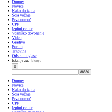
Domov
Novice
Kako do izpita
Šola vožnje
Prva pomoč
CPP
Izpitni center
Vozniško dovoljenje
Video
Gradivo
Forum
Trgovina
Odstrani oglase
Iskanje za:
Domov
Novice
Kako do izpita
Šola vožnje
Prva pomoč
CPP
Izpitni center