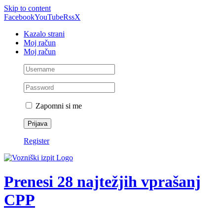
Skip to content
Facebook
YouTube
Rss
X
Kazalo strani
Moj račun
Moj račun
Zapomni si me
Register
Prenesi 28 najtežjih vprašanj
CPP