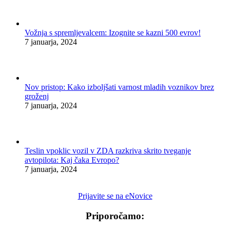
Vožnja s spremljevalcem: Izognite se kazni 500 evrov!
7 januarja, 2024
Nov pristop: Kako izboljšati varnost mladih voznikov brez
groženj
7 januarja, 2024
Teslin vpoklic vozil v ZDA razkriva skrito tveganje
avtopilota: Kaj čaka Evropo?
7 januarja, 2024
Prijavite se na eNovice
Priporočamo: