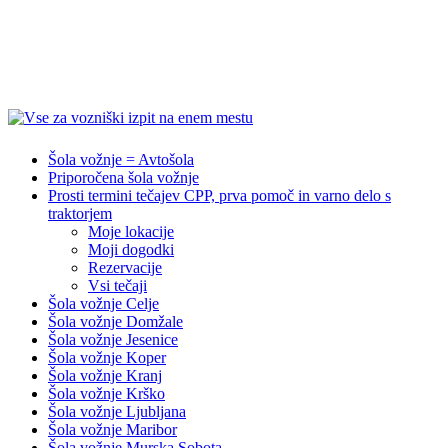
Šola vožnje = Avtošola
Priporočena šola vožnje
Prosti termini tečajev CPP, prva pomoč in varno delo s
traktorjem
Moje lokacije
Moji dogodki
Rezervacije
Vsi tečaji
Šola vožnje Celje
Šola vožnje Domžale
Šola vožnje Jesenice
Šola vožnje Koper
Šola vožnje Kranj
Šola vožnje Krško
Šola vožnje Ljubljana
Šola vožnje Maribor
Šola vožnje Murska Sobota