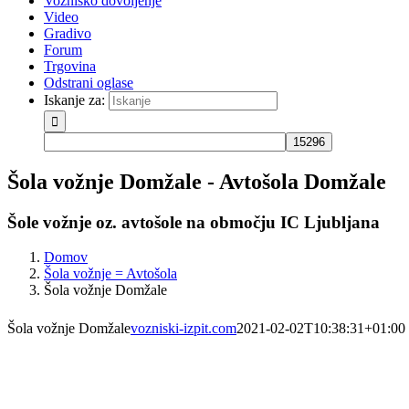
Vozniško dovoljenje
Video
Gradivo
Forum
Trgovina
Odstrani oglase
Iskanje za:
Šola vožnje Domžale - Avtošola Domžale
Šole vožnje oz. avtošole na območju IC Ljubljana
Domov
Šola vožnje = Avtošola
Šola vožnje Domžale
Šola vožnje Domžale
vozniski-izpit.com
2021-02-02T10:38:31+01:00