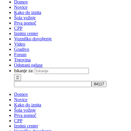
Domov
Novice
Kako do izpita
Šola vožnje
Prva pomoč
CPP
Izpitni center
Vozniško dovoljenje
Video
Gradivo
Forum
Trgovina
Odstrani oglase
Iskanje za:
Domov
Novice
Kako do izpita
Šola vožnje
Prva pomoč
CPP
Izpitni center