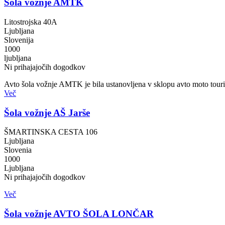
Šola vožnje AMTK
Litostrojska 40A
Ljubljana
Slovenija
1000
ljubljana
Ni prihajajočih dogodkov
Avto šola vožnje AMTK je bila ustanovljena v sklopu avto moto tourig 
Več
Šola vožnje AŠ Jarše
ŠMARTINSKA CESTA 106
Ljubljana
Slovenia
1000
Ljubljana
Ni prihajajočih dogodkov
Več
Šola vožnje AVTO ŠOLA LONČAR