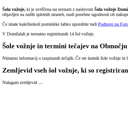
Šola vožnje,
ki je uvrščena na seznam z naslovom
Šola vožnje Domž
objavljen na naših spletnih straneh, nudi posebne ugodnosti ob naku
Če imate kakršnekoli pomisleke lahko uporabite tudi
Podporo na Foru
V Domžalah je trenutno registriranih 14 šol vožnje.
Šole vožnje in termini tečajev na Območju
Nimamo informacij o razpisanih tečajih. Če ste lastnik šole vožnje in bi
Zemljevid vseh šol vožnje, ki so registri
Nalagam zemljevid ....