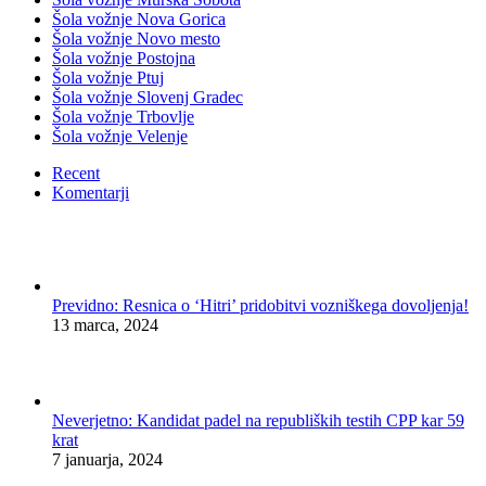
Šola vožnje Nova Gorica
Šola vožnje Novo mesto
Šola vožnje Postojna
Šola vožnje Ptuj
Šola vožnje Slovenj Gradec
Šola vožnje Trbovlje
Šola vožnje Velenje
Recent
Komentarji
Previdno: Resnica o ‘Hitri’ pridobitvi vozniškega dovoljenja!
13 marca, 2024
Neverjetno: Kandidat padel na republiških testih CPP kar 59
krat
7 januarja, 2024