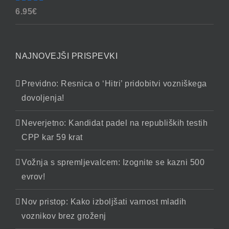
Ocenjeno
6.95
€
4.90
od 5
NAJNOVEJŠI PRISPEVKI
Previdno: Resnica o ‘Hitri’ pridobitvi vozniškega
dovoljenja!
Neverjetno: Kandidat padel na republiških testih
CPP kar 59 krat
Vožnja s spremljevalcem: Izognite se kazni 500
evrov!
Nov pristop: Kako izboljšati varnost mladih
voznikov brez groženj