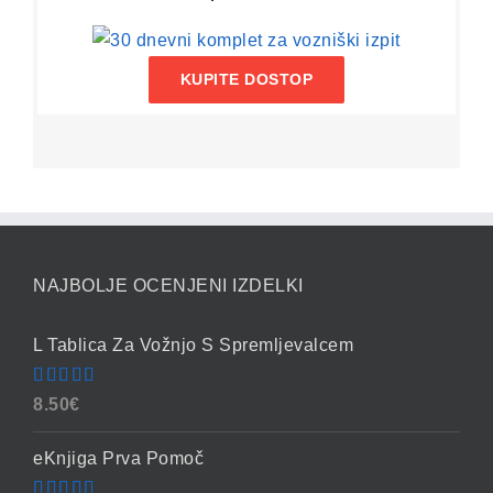
KUPITE DOSTOP
NAJBOLJE OCENJENI IZDELKI
L Tablica Za Vožnjo S Spremljevalcem
Ocenjeno
8.50
€
4.86
od 5
eKnjiga Prva Pomoč