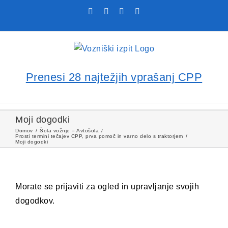
Skip
Facebook
YouTube
Rss
X
to
content
Prenesi 28 najtežjih vprašanj CPP
Moji dogodki
Domov
Šola vožnje = Avtošola
Prosti termini tečajev CPP, prva pomoč in varno delo s traktorjem
Moji dogodki
Morate se prijaviti za ogled in upravljanje svojih
dogodkov.