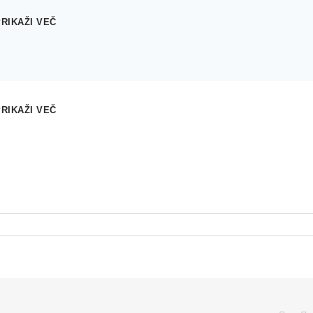
PRIKAŽI VEČ
PRIKAŽI VEČ
za
i
Šola
vožnje
Primago
–
Primož
Rak