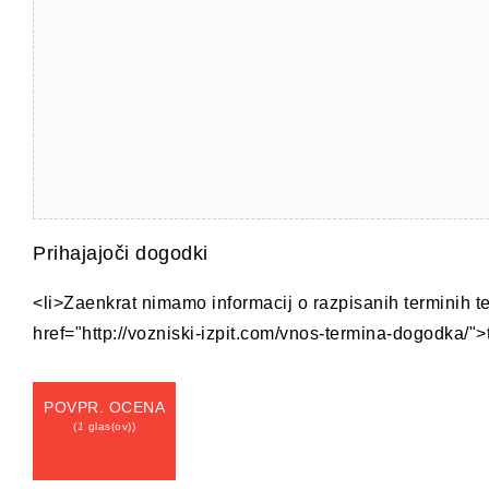
Prihajajoči dogodki
<li>Zaenkrat nimamo informacij o razpisanih terminih t
href="http://vozniski-izpit.com/vnos-termina-dogodka/">t
POVPR. OCENA
(
1
glas(ov))