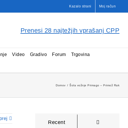
Kazalo strani
Moj račun
Prenesi 28 najtežjih vprašanj CPP
enje
Video
Gradivo
Forum
Trgovina
Domov
Šola vožnje Primago – Primož Rak
prej
Komentarji
Recent