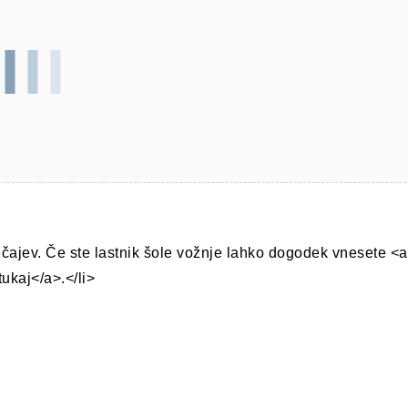
ečajev. Če ste lastnik šole vožnje lahko dogodek vnesete <a
ukaj</a>.</li>