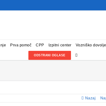
žnje
Prva pomoč
CPP
Izpitni center
Vozniško dovolj
ODSTRANI OGLASE
Nazaj
Na