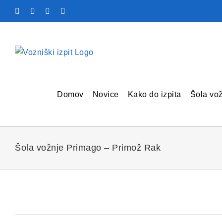
Skip
Facebook
YouTube
Rss
X
to
content
Domov
Novice
Kako do izpita
Šola vo
Šola vožnje Primago – Primož Rak