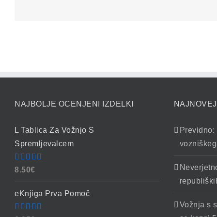
NAJBOLJE OCENJENI IZDELKI
NAJNOVEJ
L Tablica Za Vožnjo S
Previdno: 
Spremljevalcem
vozniškeg
Neverjetn
Ocenjeno
8.50
€
4.86
od 5
republiški
eKnjiga Prva Pomoč
Vožnja s 