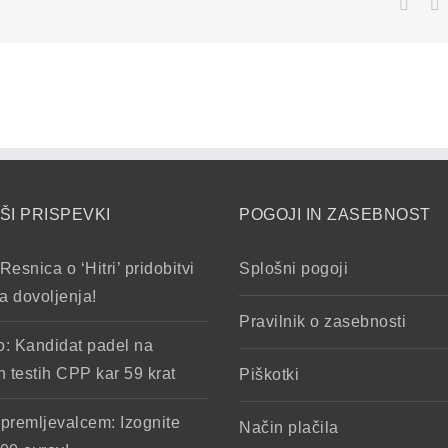
Face
ŠI PRISPEVKI
POGOJI IN ZASEBNOST
Resnica o ‘Hitri’ pridobitvi
Splošni pogoji
a dovoljenja!
Pravilnik o zasebnosti
o: Kandidat padel na
h testih CPP kar 59 krat
Piškotki
spremljevalcem: Izognite
Način plačila