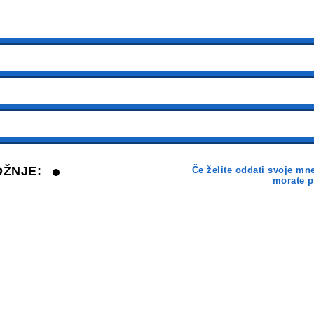
OŽNJE:
Če želite oddati svoje mn
morate pr