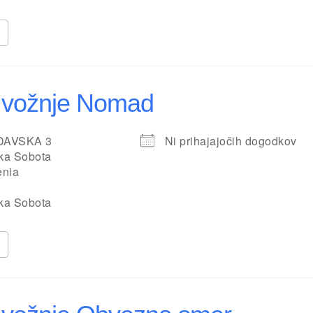
 vožnje Nomad
DAVSKA 3
Ni prihajajočih dogodkov
ka Sobota
enia
ka Sobota