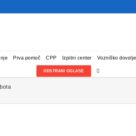
žnje
Prva pomoč
CPP
Izpitni center
Vozniško dovolj
ODSTRANI OGLASE
bota