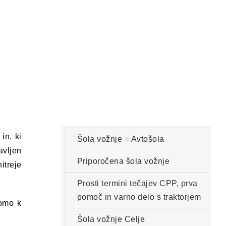
in, ki
Šola vožnje = Avtošola
avljen
Priporočena šola vožnje
itreje
Prosti termini tečajev CPP, prva
pomoč in varno delo s traktorjem
bomo k
Šola vožnje Celje