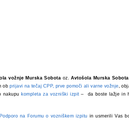
ola vožnje Murska Sobota
oz.
Avtošola Murska Sobota
m ob
prijavi na tečaj CPP, prve pomoči ali varne vožnje
, obj
ob nakupu
kompleta za vozniški izpit
– da boste lažje in h
Podporo na Forumu o vozniškem izpitu
in usmerili Vas 