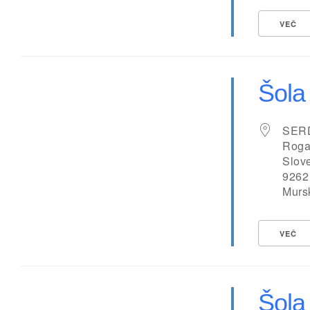
VEČ
Šola
SER
Roga
Slov
9262
Murs
VEČ
Šola