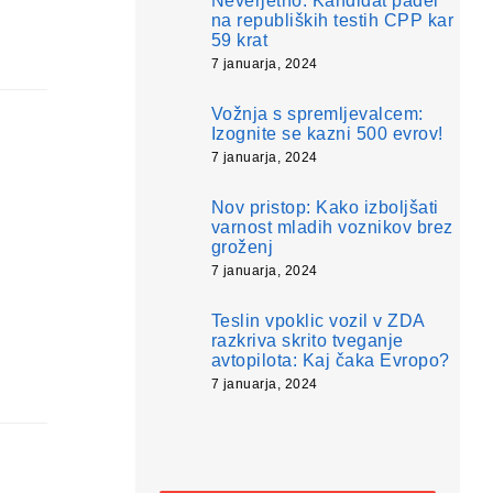
Neverjetno: Kandidat padel
na republiških testih CPP kar
59 krat
7 januarja, 2024
Vožnja s spremljevalcem:
Izognite se kazni 500 evrov!
7 januarja, 2024
Nov pristop: Kako izboljšati
varnost mladih voznikov brez
groženj
7 januarja, 2024
Teslin vpoklic vozil v ZDA
razkriva skrito tveganje
avtopilota: Kaj čaka Evropo?
7 januarja, 2024