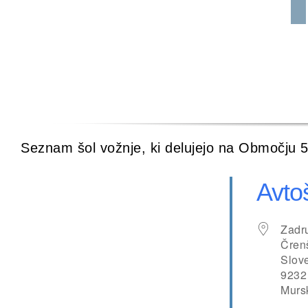
Seznam šol vožnje, ki delujejo na Območju 5
Avto
Zadru
Čren
Slov
9232
Murs