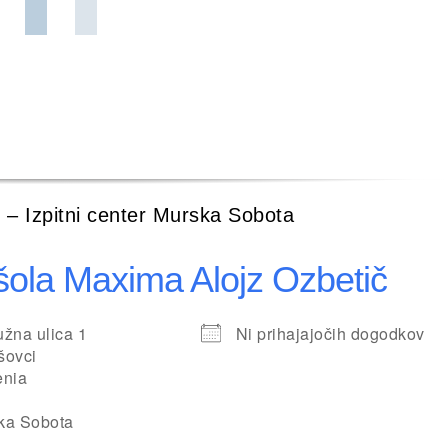
 – Izpitni center Murska Sobota
šola Maxima Alojz Ozbetič
žna ulica 1
Ni prihajajočih dogodkov
šovci
enia
ka Sobota