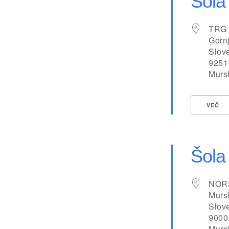
Šola
TRG
Gorn
Slov
9251
Murs
VEČ
Šola
NOR
Murs
Slov
9000
Murs