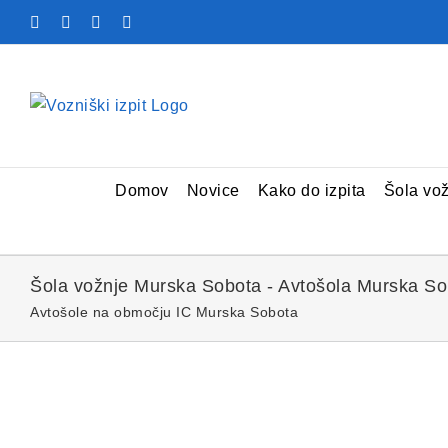
Skip
Facebook
YouTube
Rss
X
to
content
Domov
Novice
Kako do izpita
Šola vo
Šola vožnje Murska Sobota - Avtošola Murska So
Avtošole na območju IC Murska Sobota