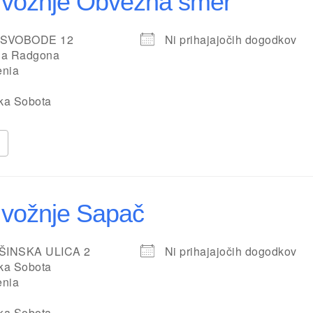
 vožnje Obvezna smer
 SVOBODE 12
Ni prihajajočih dogodkov
ja Radgona
enia
ka Sobota
 vožnje Sapač
ŠINSKA ULICA 2
Ni prihajajočih dogodkov
ka Sobota
enia
ka Sobota