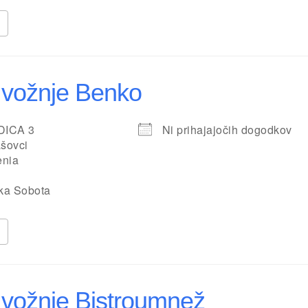
 vožnje Benko
DICA 3
Ni prihajajočih dogodkov
šovci
enia
ka Sobota
 vožnje Bistroumnež