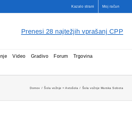
Kazalo strani
Moj račun
Prenesi 28 najtežjih vprašanj CPP
enje
Video
Gradivo
Forum
Trgovina
Domov
Šola vožnje = Avtošola
Šola vožnje Murska Sobota