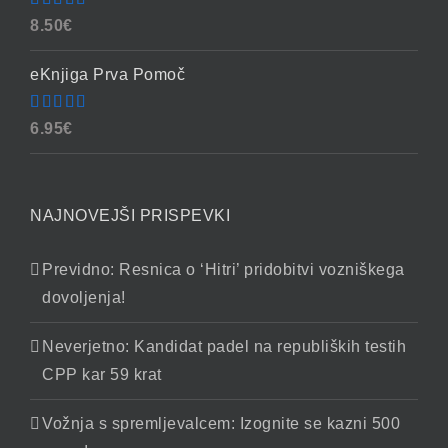
Ocenjeno
8.50
€
4.86
od 5
eKnjiga Prva Pomoč
Ocenjeno
6.95
€
4.90
od 5
NAJNOVEJŠI PRISPEVKI
Previdno: Resnica o ‘Hitri’ pridobitvi vozniškega
dovoljenja!
Neverjetno: Kandidat padel na republiških testih
CPP kar 59 krat
Vožnja s spremljevalcem: Izognite se kazni 500