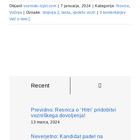
Objavil
vozniski-izpit.com
|
7 januarja, 2024
|
Kategorije:
Novice
,
Vožnja
|
Oznake:
stopnja 2
,
tesla
,
vpoklic vozil
|
0 komentarjev
Več o tem
Komentarji
Recent
Previdno: Resnica o ‘Hitri’ pridobitvi
vozniškega dovoljenja!
13 marca, 2024
Neverjetno: Kandidat padel na