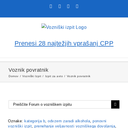
Skip
Facebook
YouTube
Rss
X
to
content
Prenesi 28 najtežjih vprašanj CPP
Voznik povratnik
Domov
Vozniški Izpit
Izpit za avto
Voznik povratnik
Oznake:
kategorija b
,
odvzem zaradi alkohola
,
ponovni
vozniški izpit
,
prenehanje veljavnosti vozniškega dovoljenja
,