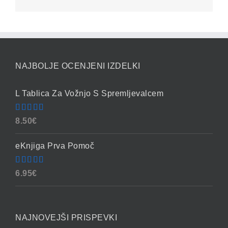
NAJBOLJE OCENJENI IZDELKI
L Tablica Za Vožnjo S Spremljevalcem
Ocenjeno
8.50
€
4.86
od 5
eKnjiga Prva Pomoč
Ocenjeno
6.95
€
4.90
od 5
NAJNOVEJŠI PRISPEVKI