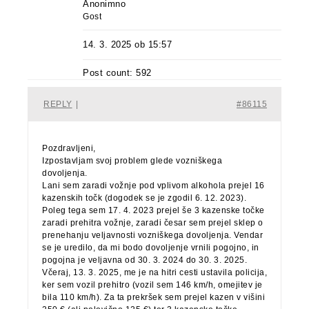
Anonimno
Gost
14. 3. 2025 ob 15:57
Post count: 592
REPLY
|
#86115
Pozdravljeni,
Izpostavljam svoj problem glede vozniškega
dovoljenja.
Lani sem zaradi vožnje pod vplivom alkohola prejel 16
kazenskih točk (dogodek se je zgodil 6. 12. 2023).
Poleg tega sem 17. 4. 2023 prejel še 3 kazenske točke
zaradi prehitra vožnje, zaradi česar sem prejel sklep o
prenehanju veljavnosti vozniškega dovoljenja. Vendar
se je uredilo, da mi bodo dovoljenje vrnili pogojno, in
pogojna je veljavna od 30. 3. 2024 do 30. 3. 2025.
Včeraj, 13. 3. 2025, me je na hitri cesti ustavila policija,
ker sem vozil prehitro (vozil sem 146 km/h, omejitev je
bila 110 km/h). Za ta prekršek sem prejel kazen v višini