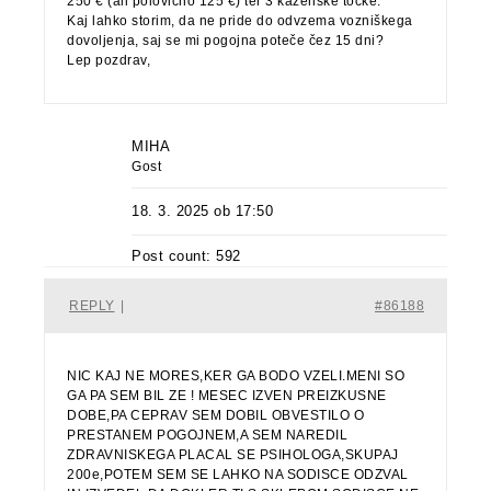
250 € (ali polovično 125 €) ter 3 kazenske točke.
Kaj lahko storim, da ne pride do odvzema vozniškega
dovoljenja, saj se mi pogojna poteče čez 15 dni?
Lep pozdrav,
MIHA
Gost
18. 3. 2025 ob 17:50
Post count: 592
REPLY
|
#86188
NIC KAJ NE MORES,KER GA BODO VZELI.MENI SO
GA PA SEM BIL ZE ! MESEC IZVEN PREIZKUSNE
DOBE,PA CEPRAV SEM DOBIL OBVESTILO O
PRESTANEM POGOJNEM,A SEM NAREDIL
ZDRAVNISKEGA PLACAL SE PSIHOLOGA,SKUPAJ
200e,POTEM SEM SE LAHKO NA SODISCE ODZVAL