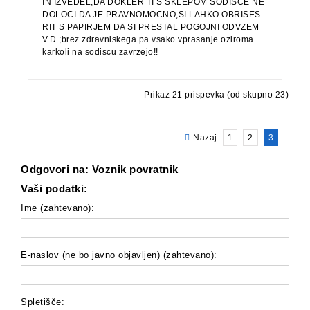
IN IZVEDEL,DA DOKLER TI S SKLEPOM SODISCE NE
DOLOCI DA JE PRAVNOMOCNO,SI LAHKO OBRISES
RIT S PAPIRJEM DA SI PRESTAL POGOJNI ODVZEM
V.D.;brez zdravniskega pa vsako vprasanje oziroma
karkoli na sodiscu zavrzejo!!
Prikaz 21 prispevka (od skupno 23)
Nazaj
1
2
3
Odgovori na: Voznik povratnik
Vaši podatki:
Ime (zahtevano):
E-naslov (ne bo javno objavljen) (zahtevano):
Spletišče: