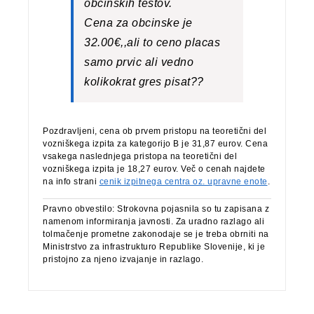
obcinskih testov.
Cena za obcinske je
32.00€,,ali to ceno placas
samo prvic ali vedno
kolikokrat gres pisat??
Pozdravljeni, cena ob prvem pristopu na teoretični del
vozniškega izpita za kategorijo B je 31,87 eurov. Cena
vsakega naslednjega pristopa na teoretični del
vozniškega izpita je 18,27 eurov. Več o cenah najdete
na info strani
cenik izpitnega centra oz. upravne enote
.
Pravno obvestilo: Strokovna pojasnila so tu zapisana z
namenom informiranja javnosti. Za uradno razlago ali
tolmačenje prometne zakonodaje se je treba obrniti na
Ministrstvo za infrastrukturo Republike Slovenije, ki je
pristojno za njeno izvajanje in razlago.