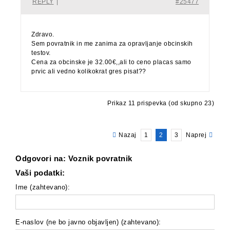
REPLY
|
#25477
Zdravo.
Sem povratnik in me zanima za opravljanje obcinskih
testov.
Cena za obcinske je 32.00€,,ali to ceno placas samo
prvic ali vedno kolikokrat gres pisat??
Prikaz 11 prispevka (od skupno 23)
Nazaj
1
2
3
Naprej
Odgovori na: Voznik povratnik
Vaši podatki:
Ime (zahtevano):
E-naslov (ne bo javno objavljen) (zahtevano):