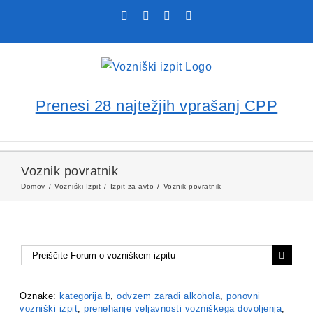
Skip
Facebook
YouTube
Rss
X
to
content
Prenesi 28 najtežjih vprašanj CPP
Voznik povratnik
Domov
Vozniški Izpit
Izpit za avto
Voznik povratnik
Oznake:
kategorija b
,
odvzem zaradi alkohola
,
ponovni
vozniški izpit
,
prenehanje veljavnosti vozniškega dovoljenja
,