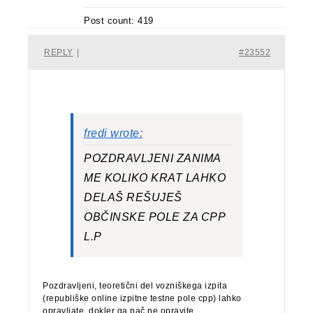
Post count: 419
REPLY
|
#23552
fredi wrote:
POZDRAVLJENI ZANIMA
ME KOLIKO KRAT LAHKO
DELAŠ REŠUJEŠ
OBČINSKE POLE ZA CPP
L.P
Pozdravljeni, teoretični del vozniškega izpita
(republiške online izpitne testne pole cpp) lahko
opravljate, dokler ga pač ne opravite.