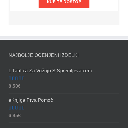
KUPITE DOSTOP
NAJBOLJE OCENJENI IZDELKI
L Tablica Za Vožnjo S Spremljevalcem
Ocenjeno
8.50
€
4.86
od 5
eKnjiga Prva Pomoč
Ocenjeno
6.95
€
4.90
od 5