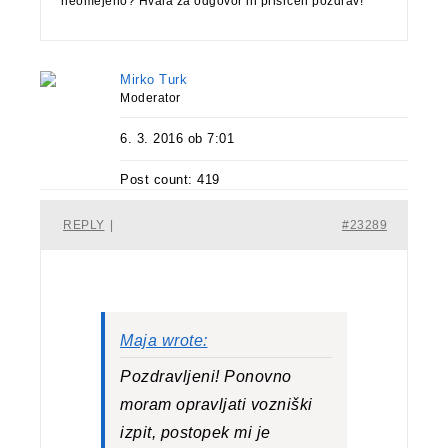
neomejeno? Hvala za odgovor in prisrčen pozdrav!
Mirko Turk
Moderator
6. 3. 2016 ob 7:01
Post count: 419
REPLY
|
#23289
Maja wrote:
Pozdravljeni! Ponovno
moram opravljati vozniški
izpit, postopek mi je