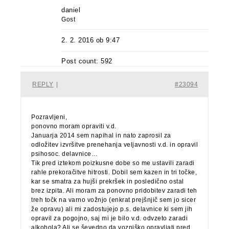
daniel
Gost
2. 2. 2016 ob 9:47
Post count: 592
REPLY
|
#23094
Pozravljeni,
ponovno moram opraviti v.d.
Januarja 2014 sem napihal in nato zaprosil za
odložitev izvršitve prenehanja veljavnosti v.d. in opravil
psihosoc. delavnice…
Tik pred iztekom poizkusne dobe so me ustavili zaradi
rahle prekoračitve hitrosti. Dobil sem kazen in tri točke,
kar se smatra za hujši prekršek in posledično ostal
brez izpita. Ali moram za ponovno pridobitev zaradi teh
treh točk na varno vožnjo (enkrat prejšnjič sem jo sicer
že opravu) ali mi zadostujejo p.s. delavnice ki sem jih
opravil za pogojno, saj mi je bilo v.d. odvzeto zaradi
alkohola? Ali se ševedno da vozniško opravljati pred