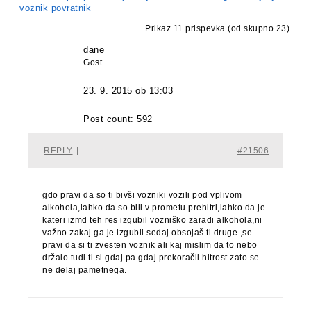
voznik povratnik
Prikaz 11 prispevka (od skupno 23)
dane
Gost
23. 9. 2015 ob 13:03
Post count: 592
REPLY
|
#21506
gdo pravi da so ti bivši vozniki vozili pod vplivom
alkohola,lahko da so bili v prometu prehitri,lahko da je
kateri izmd teh res izgubil vozniško zaradi alkohola,ni
važno zakaj ga je izgubil.sedaj obsojaš ti druge ,se
pravi da si ti zvesten voznik ali kaj mislim da to nebo
držalo tudi ti si gdaj pa gdaj prekoračil hitrost zato se
ne delaj pametnega.