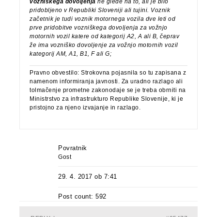
vozniškega dovoljenja
ne glede na to, ali je bilo
pridobljeno v Republiki Sloveniji ali tujini. Voznik
začetnik je tudi voznik motornega vozila dve leti od
prve pridobitve vozniškega dovoljenja za vožnjo
motornih vozil katere od kategorij A2, A ali B, čeprav
že ima vozniško dovoljenje za vožnjo motornih vozil
kategorij AM, A1, B1, F ali G;
Pravno obvestilo: Strokovna pojasnila so tu zapisana z
namenom informiranja javnosti. Za uradno razlago ali
tolmačenje prometne zakonodaje se je treba obrniti na
Ministrstvo za infrastrukturo Republike Slovenije, ki je
pristojno za njeno izvajanje in razlago.
Povratnik
Gost
29. 4. 2017 ob 7:41
Post count: 592