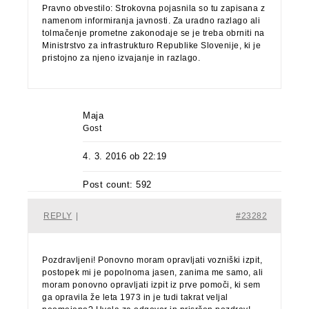
Pravno obvestilo: Strokovna pojasnila so tu zapisana z
namenom informiranja javnosti. Za uradno razlago ali
tolmačenje prometne zakonodaje se je treba obrniti na
Ministrstvo za infrastrukturo Republike Slovenije, ki je
pristojno za njeno izvajanje in razlago.
Maja
Gost
4. 3. 2016 ob 22:19
Post count: 592
REPLY
|
#23282
Pozdravljeni! Ponovno moram opravljati vozniški izpit,
postopek mi je popolnoma jasen, zanima me samo, ali
moram ponovno opravljati izpit iz prve pomoči, ki sem
ga opravila že leta 1973 in je tudi takrat veljal