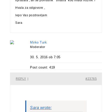
vprašala , ali se povratnik ” smatra” kod mladi voznik ?
Hvala za odgovore ,
lepo Vas pozdravljam
Sara
Mirko Turk
Moderator
30. 5. 2016 ob 7:05
Post count: 419
REPLY
|
#23765
Sara wrote: