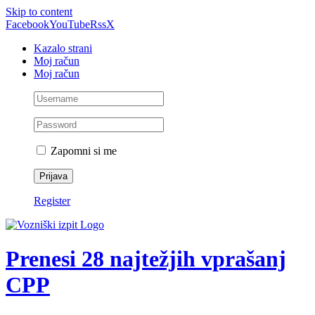
Skip to content
Facebook
YouTube
Rss
X
Kazalo strani
Moj račun
Moj račun
Zapomni si me
Register
Prenesi 28 najtežjih vprašanj
CPP