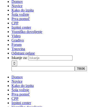
Domov
Novice
Kako do izpita
Šola vožnje
Prva pomoč
CPP
Izpitni center
Vozniško dovoljenje
Video
Gradivo
Forum
Trgovina
Odstrani oglase
Iskanje za:
Domov
Novice
Kako do izpita
Šola vožnje
Prva pomoč
CPP
Izpitni center