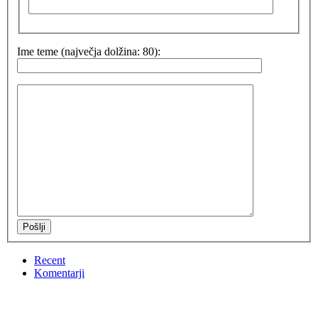
Ime teme (največja dolžina: 80):
Pošlji
Recent
Komentarji