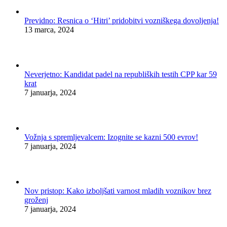
Previdno: Resnica o ‘Hitri’ pridobitvi vozniškega dovoljenja!
13 marca, 2024
Neverjetno: Kandidat padel na republiških testih CPP kar 59
krat
7 januarja, 2024
Vožnja s spremljevalcem: Izognite se kazni 500 evrov!
7 januarja, 2024
Nov pristop: Kako izboljšati varnost mladih voznikov brez
groženj
7 januarja, 2024