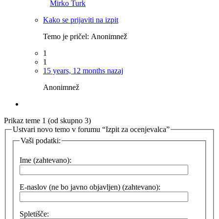
Mirko Turk
Kako se prijaviti na izpit
Temo je pričel:
Anonimnež
1
1
15 years, 12 months nazaj
Anonimnež
Prikaz teme 1 (od skupno 3)
Ustvari novo temo v forumu “Izpit za ocenjevalca”
Vaši podatki:
Ime (zahtevano):
E-naslov (ne bo javno objavljen) (zahtevano):
Spletišče: