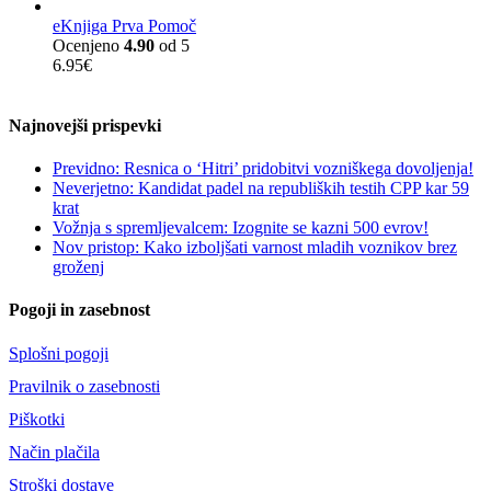
eKnjiga Prva Pomoč
Ocenjeno
4.90
od 5
6.95
€
Najnovejši prispevki
Previdno: Resnica o ‘Hitri’ pridobitvi vozniškega dovoljenja!
Neverjetno: Kandidat padel na republiških testih CPP kar 59
krat
Vožnja s spremljevalcem: Izognite se kazni 500 evrov!
Nov pristop: Kako izboljšati varnost mladih voznikov brez
groženj
Pogoji in zasebnost
Splošni pogoji
Pravilnik o zasebnosti
Piškotki
Način plačila
Stroški dostave