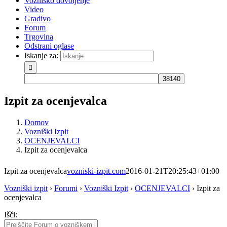
Vozniško dovoljenje
Video
Gradivo
Forum
Trgovina
Odstrani oglase
Iskanje za:
Izpit za ocenjevalca
Domov
Vozniški Izpit
OCENJEVALCI
Izpit za ocenjevalca
Izpit za ocenjevalca
vozniski-izpit.com
2016-01-21T20:25:43+01:00
Vozniški izpit
›
Forumi
›
Vozniški Izpit
›
OCENJEVALCI
›
Izpit za
ocenjevalca
Išči: