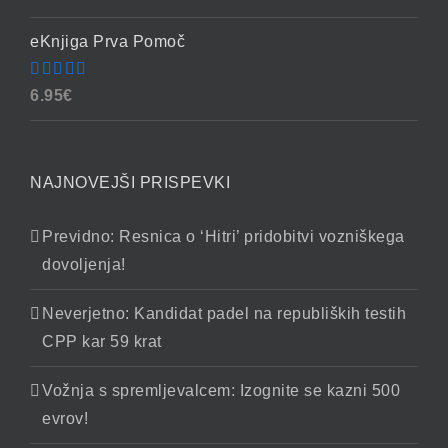
4.86
od 5
eKnjiga Prva Pomoč
Ocenjeno
6.95
€
4.90
od 5
NAJNOVEJŠI PRISPEVKI
Previdno: Resnica o ‘Hitri’ pridobitvi vozniškega
dovoljenja!
Neverjetno: Kandidat padel na republiških testih
CPP kar 59 krat
Vožnja s spremljevalcem: Izognite se kazni 500
evrov!