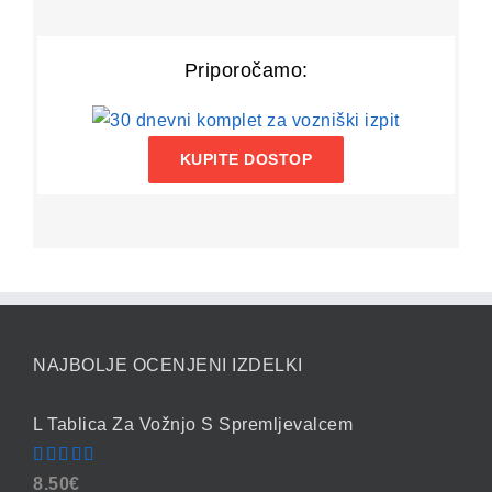
Priporočamo:
KUPITE DOSTOP
NAJBOLJE OCENJENI IZDELKI
L Tablica Za Vožnjo S Spremljevalcem
Ocenjeno
8.50
€