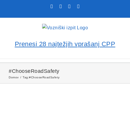
Skip
Facebook
YouTube
Rss
X
to
content
Prenesi 28 najtežjih vprašanj CPP
#ChooseRoadSafety
Domov
Tag:
#ChooseRoadSafety