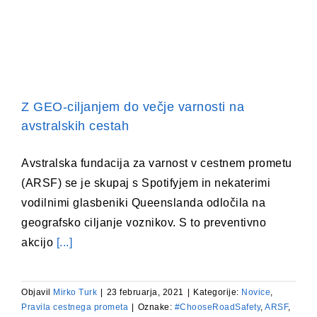
Z GEO-ciljanjem do večje varnosti na
avstralskih cestah
Avstralska fundacija za varnost v cestnem prometu
(ARSF) se je skupaj s Spotifyjem in nekaterimi
vodilnimi glasbeniki Queenslanda odločila na
geografsko ciljanje voznikov. S to preventivno
akcijo
[...]
Objavil
Mirko Turk
|
23 februarja, 2021
|
Kategorije:
Novice
,
Pravila cestnega prometa
|
Oznake:
#ChooseRoadSafety
,
ARSF
,