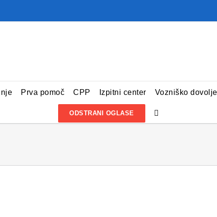
žnje
Prva pomoč
CPP
Izpitni center
Vozniško dovolj
ODSTRANI OGLASE