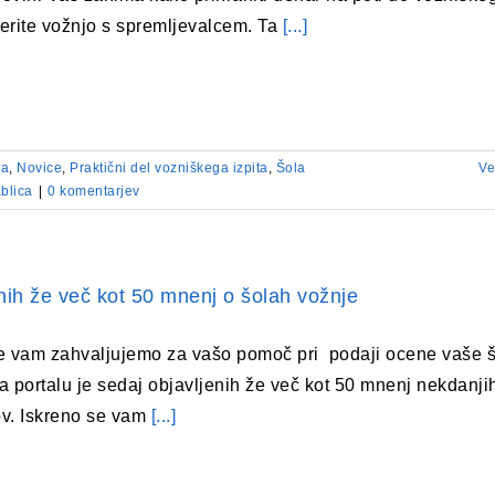
zberite vožnjo s spremljevalcem. Ta
[...]
ta
,
Novice
,
Praktični del vozniškega izpita
,
Šola
Ve
ablica
|
0 komentarjev
nih že več kot 50 mnenj o šolah vožnje
e vam zahvaljujemo za vašo pomoč pri podaji ocene vaše 
a portalu je sedaj objavljenih že več kot 50 mnenj nekdanji
v. Iskreno se vam
[...]