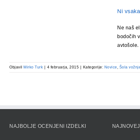
Ni vsaka
Ne naš el
bodočih v
avtošole.
Objavil
Mirko Turk
|
4 februarja, 2015
|
Kategorije:
Novice
,
Šola vožnj
NAJBOLJE OCENJENI IZDELKI
NAJNOVEJ