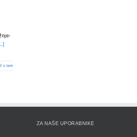
žnje-
..]
č o tem
ZA NAŠE UPORABNIKE