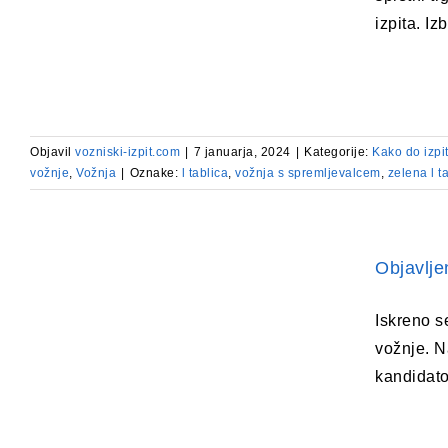
izpita. I
Objavil
vozniski-izpit.com
|
7 januarja, 2024
|
Kategorije:
Kako do izpi
vožnje
,
Vožnja
|
Oznake:
l tablica
,
vožnja s spremljevalcem
,
zelena l t
Objavlje
Iskreno s
vožnje. N
kandidato