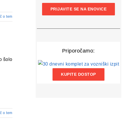
PRIJAVITE SE NA ENOVICE
č o tem
Priporočamo:
o šolo
KUPITE DOSTOP
č o tem