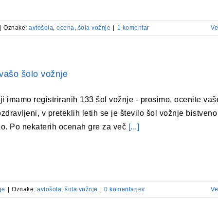
|
Oznake:
avtošola
,
ocena
,
šola vožnje
|
1 komentar
Ve
vašo šolo vožnje
ji imamo registriranih 133 šol vožnje - prosimo, ocenite vaš
dravljeni, v preteklih letih se je število šol vožnje bistveno
o. Po nekaterih ocenah gre za več
[...]
je
|
Oznake:
avtošola
,
šola vožnje
|
0 komentarjev
Ve