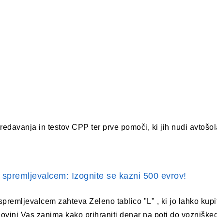
predavanja in testov CPP ter prve pomoči, ki jih nudi avtošol
 spremljevalcem: Izognite se kazni 500 evrov!
spremljevalcem zahteva Zeleno tablico "L" , ki jo lahko kupi
rgovini Vas zanima kako prihraniti denar na poti do vozniške