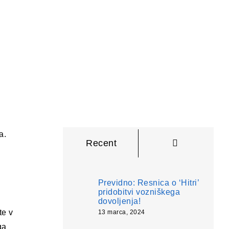
a.
Komentarji
Recent
Previdno: Resnica o ‘Hitri’
pridobitvi vozniškega
dovoljenja!
te v
13 marca, 2024
ga