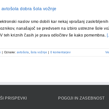
 avtošola dobra šola vožnje
ektronski naslov smo dobili kar nekaj vprašanj zaskrbljenih
oznikov, nanašajoč se predvsem na izbiro ustrezne šole vo
 V teh kriznih časih je prava odločitev še kako pomembna.
[.
e
|
Oznake:
avtošola
,
šola vožnje
|
0 komentarjev
Ve
ŠI PRISPEVKI
POGOJI IN ZASEBNOST