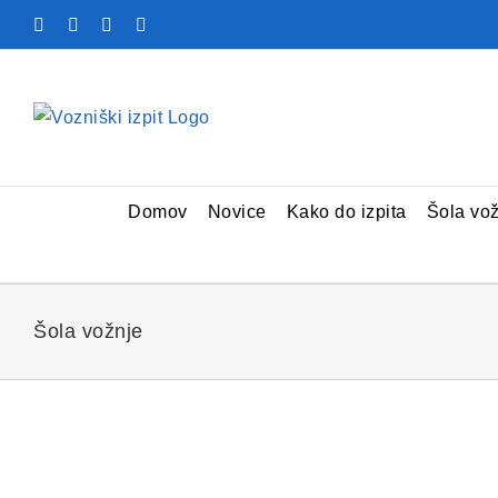
Skip
Facebook
YouTube
Rss
X
to
content
Domov
Novice
Kako do izpita
Šola vo
Šola vožnje