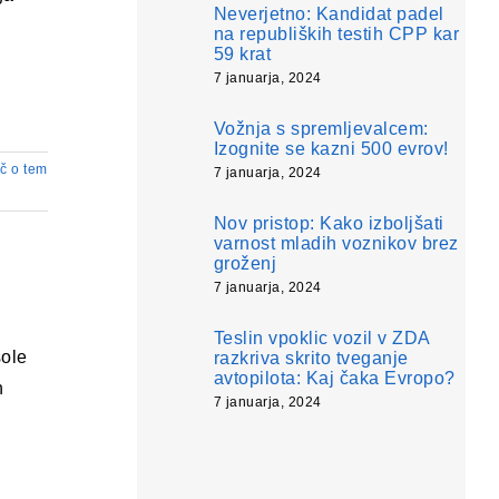
Neverjetno: Kandidat padel
na republiških testih CPP kar
59 krat
7 januarja, 2024
Vožnja s spremljevalcem:
Izognite se kazni 500 evrov!
č o tem
7 januarja, 2024
Nov pristop: Kako izboljšati
varnost mladih voznikov brez
groženj
7 januarja, 2024
Teslin vpoklic vozil v ZDA
šole
razkriva skrito tveganje
avtopilota: Kaj čaka Evropo?
h
7 januarja, 2024