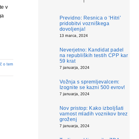
te v
ga
Previdno: Resnica o ‘Hitri’
pridobitvi vozniškega
dovoljenja!
13 marca, 2024
Neverjetno: Kandidat padel
na republiških testih CPP kar
59 krat
č o tem
7 januarja, 2024
Vožnja s spremljevalcem:
Izognite se kazni 500 evrov!
7 januarja, 2024
Nov pristop: Kako izboljšati
varnost mladih voznikov brez
groženj
7 januarja, 2024