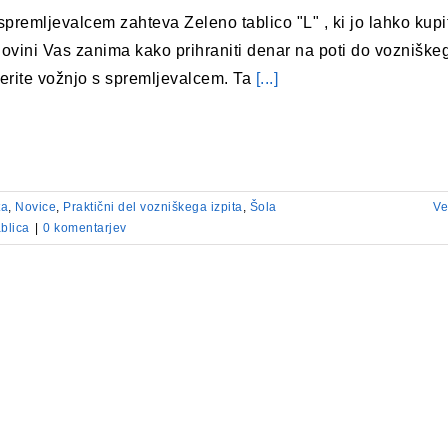
spremljevalcem zahteva Zeleno tablico "L" , ki jo lahko kupi
rgovini Vas zanima kako prihraniti denar na poti do vozniške
zberite vožnjo s spremljevalcem. Ta
[...]
ta
,
Novice
,
Praktični del vozniškega izpita
,
Šola
Ve
ablica
|
0 komentarjev