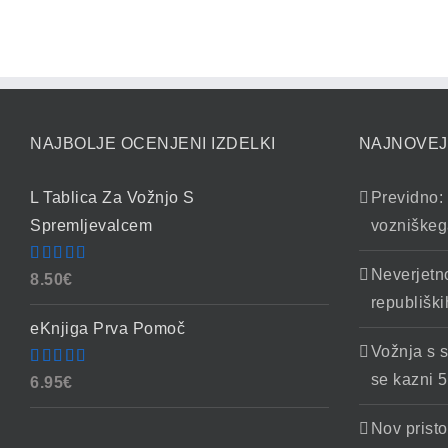
NAJBOLJE OCENJENI IZDELKI
NAJNOVEJ
L Tablica Za Vožnjo S
Previdno: 
Spremljevalcem
vozniškeg
Neverjetn
Ocenjeno
8.50
€
4.86
od 5
republiški
eKnjiga Prva Pomoč
Vožnja s 
Ocenjeno
se kazni 5
6.95
€
4.90
od 5
Nov pristo