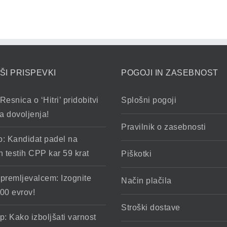
ŠI PRISPEVKI
POGOJI IN ZASEBNOST
Resnica o ‘Hitri’ pridobitvi
Splošni pogoji
a dovoljenja!
Pravilnik o zasebnosti
o: Kandidat padel na
h testih CPP kar 59 krat
Piškotki
spremljevalcem: Izognite
Način plačila
00 evrov!
Stroški dostave
p: Kako izboljšati varnost