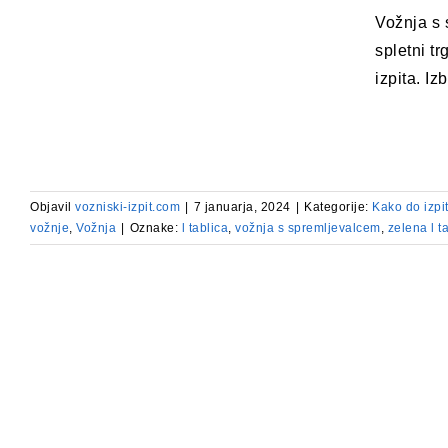
Vožnja s 
spletni t
izpita. I
Objavil
vozniski-izpit.com
|
7 januarja, 2024
|
Kategorije:
Kako do izpi
vožnje
,
Vožnja
|
Oznake:
l tablica
,
vožnja s spremljevalcem
,
zelena l t