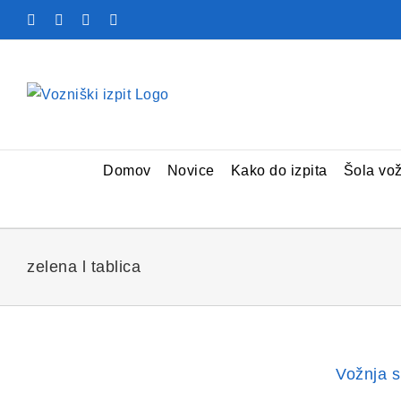
Skip
Facebook
YouTube
Rss
X
to
content
Domov
Novice
Kako do izpita
Šola vo
zelena l tablica
Vožnja s