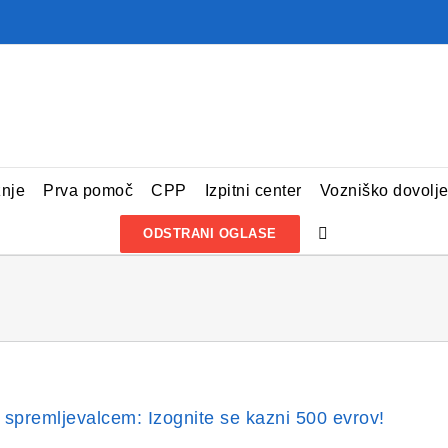
žnje
Prva pomoč
CPP
Izpitni center
Vozniško dovolj
ODSTRANI OGLASE
 spremljevalcem: Izognite se kazni 500 evrov!