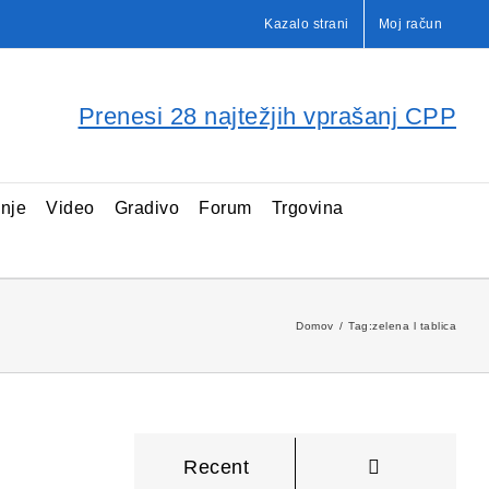
Kazalo strani
Moj račun
Prenesi 28 najtežjih vprašanj CPP
enje
Video
Gradivo
Forum
Trgovina
Domov
Tag:
zelena l tablica
Komentarji
Recent