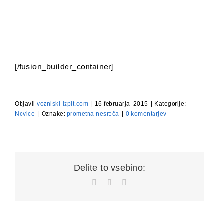
[/fusion_builder_container]
Objavil
vozniski-izpit.com
|
16 februarja, 2015
|
Kategorije:
Novice
|
Oznake:
prometna nesreča
|
0 komentarjev
Delite to vsebino:
Facebook
X
Email