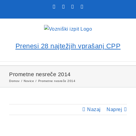
Skip
Facebook
YouTube
Rss
X
to
content
Prenesi 28 najtežjih vprašanj CPP
Prometne nesreče 2014
Domov
Novice
Prometne nesreče 2014
Nazaj
Naprej