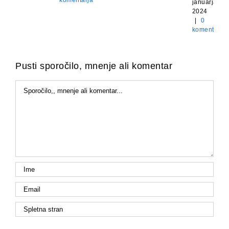
januarja,
2024
|
0
komentarje
Pusti sporočilo, mnenje ali komentar
Komentar