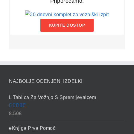
Priporočamo:
KUPITE DOSTOP
NAJBOLJE OCENJENI IZDELKI
L Tablica Za Vožnjo S Spremljevalcem
Ocenjeno
8.50
€
4.86
od 5
eKnjiga Prva Pomoč