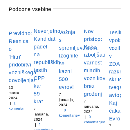
Podobne vsebine
Neverjetno:
Nov
Vožnja
Teslin
Previdno:
Kandidat
pristop:
s
vpoklic
Resnica
padel
Kako
spremljevalcem:
vozil
o
na
izboljšati
Izognite
v
‘Hitri’
republiških
varnost
se
ZDA
pridobitvi
testih
mladih
kazni
razkriva
vozniškega
CPP
voznikov
500
skrito
dovoljenja!
kar
brez
evrov!
tveganje
13
59
marca,
groženj
avtopilot
7
2024
januarja,
krat
7
Kaj
|
1
2024
januarja,
komentar
7
čaka
|
0
2024
januarja,
komentarjev
|
0
Evropo?
2024
komentarjev
|
2
7
komentarja