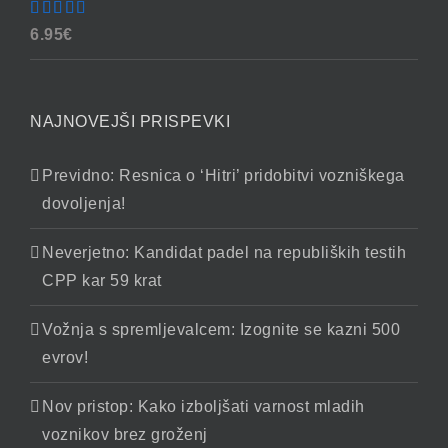
Ocenjeno
6.95
€
4.90
od 5
NAJNOVEJŠI PRISPEVKI
Previdno: Resnica o ‘Hitri’ pridobitvi vozniškega
dovoljenja!
Neverjetno: Kandidat padel na republiških testih
CPP kar 59 krat
Vožnja s spremljevalcem: Izognite se kazni 500
evrov!
Nov pristop: Kako izboljšati varnost mladih
voznikov brez groženj