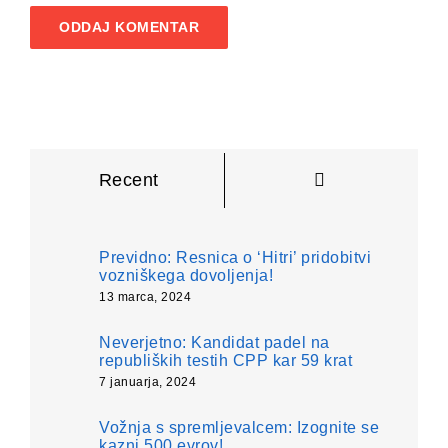
Komentarji
Recent
Previdno: Resnica o ‘Hitri’ pridobitvi
vozniškega dovoljenja!
13 marca, 2024
Neverjetno: Kandidat padel na
republiških testih CPP kar 59 krat
7 januarja, 2024
Vožnja s spremljevalcem: Izognite se
kazni 500 evrov!