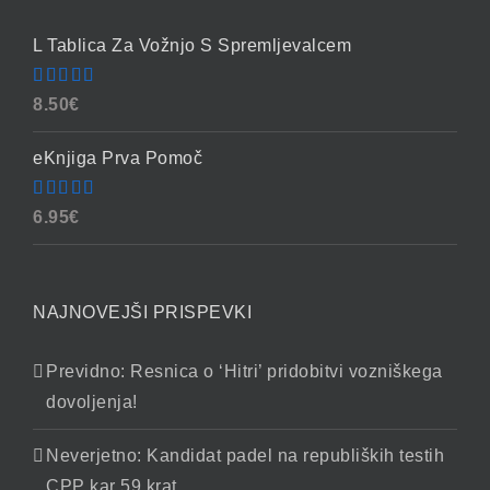
L Tablica Za Vožnjo S Spremljevalcem
Ocenjeno
8.50
€
4.86
od 5
eKnjiga Prva Pomoč
Ocenjeno
6.95
€
4.90
od 5
NAJNOVEJŠI PRISPEVKI
Previdno: Resnica o ‘Hitri’ pridobitvi vozniškega
dovoljenja!
Neverjetno: Kandidat padel na republiških testih
CPP kar 59 krat