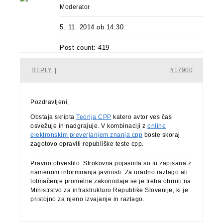
Moderator
5. 11. 2014 ob 14:30
Post count: 419
REPLY
|
#17900
Pozdravljeni,
Obstaja skripta
Teorija CPP
katero avtor ves čas
osvežuje in nadgrajuje. V kombinaciji z
online
elektronskim preverjanjem znanja cpp
boste skoraj
zagotovo opravili republiške teste cpp.
Pravno obvestilo: Strokovna pojasnila so tu zapisana z
namenom informiranja javnosti. Za uradno razlago ali
tolmačenje prometne zakonodaje se je treba obrniti na
Ministrstvo za infrastrukturo Republike Slovenije, ki je
pristojno za njeno izvajanje in razlago.