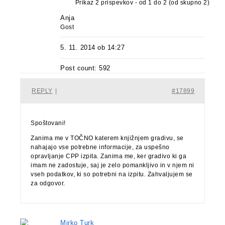
Prikaz 2 prispevkov - od 1 do 2 (od skupno 2)
Anja
Gost
5. 11. 2014 ob 14:27
Post count: 592
REPLY
|
#17899
Spoštovani!
Zanima me v TOČNO katerem knjižnjem gradivu, se
nahajajo vse potrebne informacije, za uspešno
opravljanje CPP izpita. Zanima me, ker gradivo ki ga
imam ne zadostuje, saj je zelo pomankljivo in v njem ni
vseh podatkov, ki so potrebni na izpitu. Zahvaljujem se
za odgovor.
Mirko Turk