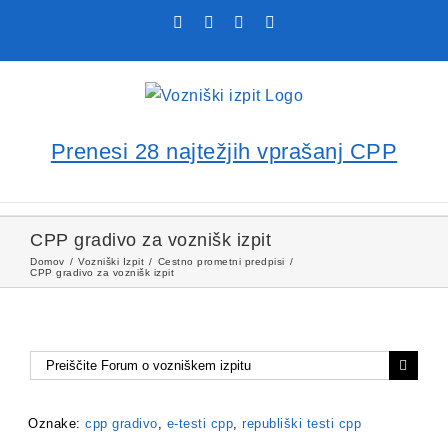
Skip
Facebook
YouTube
Rss
X
to
content
Prenesi 28 najtežjih vprašanj CPP
CPP gradivo za voznišk izpit
Domov
Vozniški Izpit
Cestno prometni predpisi
CPP gradivo za voznišk izpit
Oznake:
cpp gradivo
,
e-testi cpp
,
republiški testi cpp