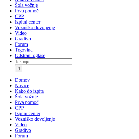
Šola vožnje
Prva pomoč
CPP
Izpitni center
Vozniško dovoljenje
Video
Gradivo
Forum
Trgovina
Odstrani oglase
Iskanje
za:
Domov
Novice
Kako do izpita
Šola vožnje
Prva pomoč
CPP
Izpitni center
Vozniško dovoljenje
Video
Gradivo
Forum