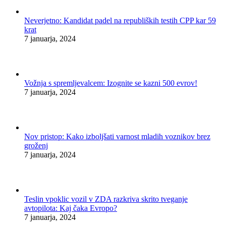
Neverjetno: Kandidat padel na republiških testih CPP kar 59
krat
7 januarja, 2024
Vožnja s spremljevalcem: Izognite se kazni 500 evrov!
7 januarja, 2024
Nov pristop: Kako izboljšati varnost mladih voznikov brez
groženj
7 januarja, 2024
Teslin vpoklic vozil v ZDA razkriva skrito tveganje
avtopilota: Kaj čaka Evropo?
7 januarja, 2024