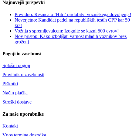
Najnovejši prispevki
Previdno: Resnica o ‘Hitri’ pridobitvi vozniškega dovoljenja!
Neverjetno: Kandidat padel na republiških testih CPP kar 59
krat
Vožnja s spremljevalcem: Izognite se kazni 500 evrov!
Nov pristop: Kako izboljšati varnost mladih voznikov brez
groženj
Pogoji in zasebnost
Splošni pogoji
Pravilnik o zasebnosti
Piškotki
Način plačila
Stroški dostave
Za naše uporabnike
Kontakt
Vnos termina dogodka