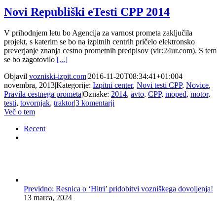
Novi Republiški eTesti CPP 2014
V prihodnjem letu bo Agencija za varnost prometa zaključila
projekt, s katerim se bo na izpitnih centrih pričelo elektronsko
preverjanje znanja cestno prometnih predpisov (vir:24ur.com). S tem
se bo zagotovilo
[...]
Objavil
vozniski-izpit.com
|
2016-11-20T08:34:41+01:00
4
novembra, 2013
|
Kategorije:
Izpitni center
,
Novi testi CPP
,
Novice
,
Pravila cestnega prometa
|
Oznake:
2014
,
avto
,
CPP
,
moped
,
motor
,
testi
,
tovornjak
,
traktor
|
3 komentarji
Več o tem
Recent
Komentarji
Previdno: Resnica o ‘Hitri’ pridobitvi vozniškega dovoljenja!
13 marca, 2024