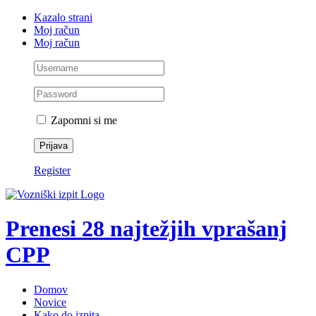
Skip
Facebook
YouTube
Rss
X
Kazalo strani
to
Moj račun
content
Moj račun
Zapomni si me
Register
Prenesi 28 najtežjih vprašanj
CPP
Domov
Novice
Kako do izpita