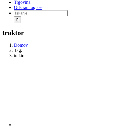
Trgovina
Odstrani oglase
Iskanje
za:
traktor
Domov
Tag:
traktor