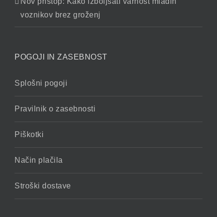
Nov pristop: Kako izboljšati varnost mladih
voznikov brez groženj
POGOJI IN ZASEBNOST
Splošni pogoji
Pravilnik o zasebnosti
Piškotki
Način plačila
Stroški dostave