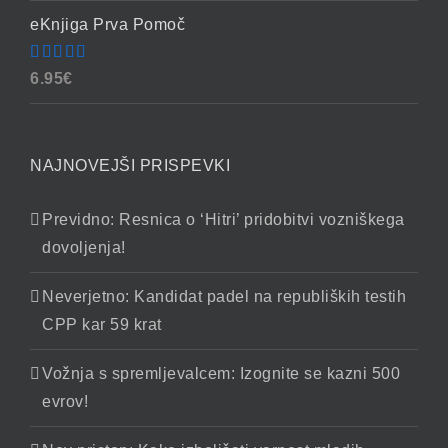
eKnjiga Prva Pomoč
Ocenjeno
6.95
€
4.90
od 5
NAJNOVEJŠI PRISPEVKI
Previdno: Resnica o ‘Hitri’ pridobitvi vozniškega
dovoljenja!
Neverjetno: Kandidat padel na republiških testih
CPP kar 59 krat
Vožnja s spremljevalcem: Izognite se kazni 500
evrov!