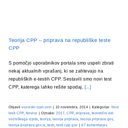
Teorija CPP – priprava na republiške teste
CPP
S pomočjo uporabnikov portala smo uspeli zbrati
nekaj aktualnih vprašanj, ki se zahtevajo na
republiških e-testih CPP. Sestavili smo novi test
CPP, katerega lahko rešite spodaj.
[...]
Objavil
vozniski-izpit.com
|
10 novembra, 2014
|
Kategorije:
Novi
testi CPP
,
Novice
|
Oznake:
2017
,
CPP
,
priprava
,
teoretični del
vozniškega izpita
,
teorija
,
teorija priprava
,
teorija priprava gov
,
teorija-priprava.gov.si
,
testi
,
testi cpp gov
|
67 komentarjev