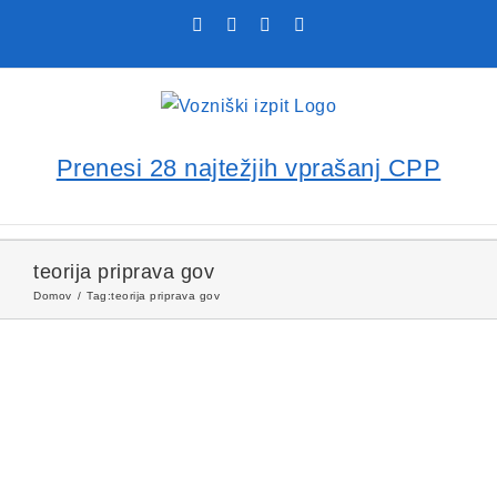
Skip
Facebook
YouTube
Rss
X
to
content
Prenesi 28 najtežjih vprašanj CPP
teorija priprava gov
Domov
Tag:
teorija priprava gov