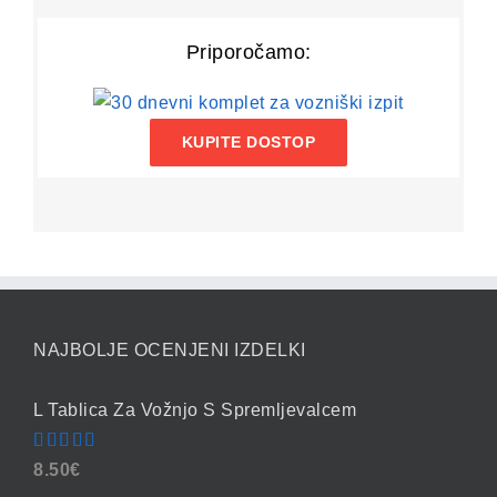
Priporočamo:
KUPITE DOSTOP
NAJBOLJE OCENJENI IZDELKI
L Tablica Za Vožnjo S Spremljevalcem
Ocenjeno
8.50
€
4.86
od 5