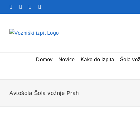
Skip
Facebook
YouTube
Rss
X
to
content
Domov
Novice
Kako do izpita
Šola vo
Avtošola Šola vožnje Prah