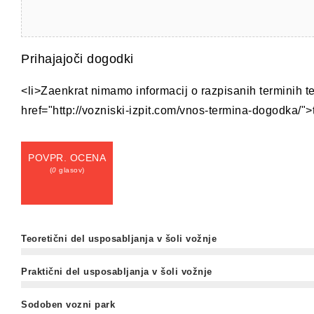
Prihajajoči dogodki
<li>Zaenkrat nimamo informacij o razpisanih terminih t
href="http://vozniski-izpit.com/vnos-termina-dogodka/">t
POVPR. OCENA
(
0
glasov)
Teoretični del usposabljanja v šoli vožnje
Praktični del usposabljanja v šoli vožnje
Sodoben vozni park