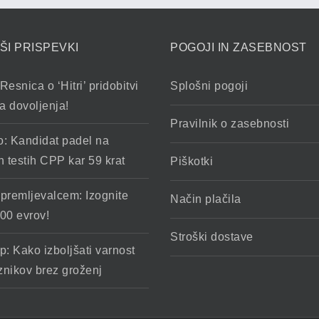
ŠI PRISPEVKI
POGOJI IN ZASEBNOST
Resnica o ‘Hitri’ pridobitvi
Splošni pogoji
a dovoljenja!
Pravilnik o zasebnosti
o: Kandidat padel na
h testih CPP kar 59 krat
Piškotki
spremljevalcem: Izognite
Način plačila
00 evrov!
Stroški dostave
p: Kako izboljšati varnost
znikov brez groženj