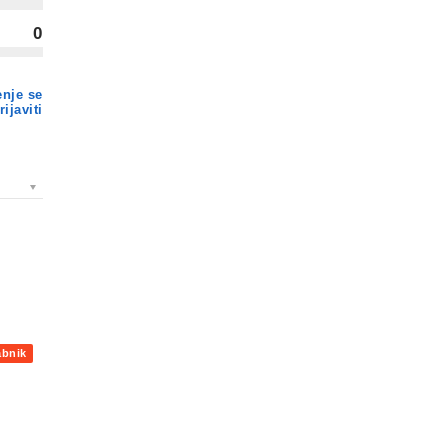
0
enje se
ijaviti
abnik