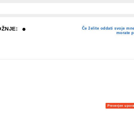
OŽNJE:
Če želite oddati svoje mn
morate pr
Preverjen upor