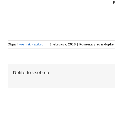
Objavil
vozniski-izpit.com
|
1 februarja, 2016
|
Komentarji so izkloplje
Delite to vsebino: