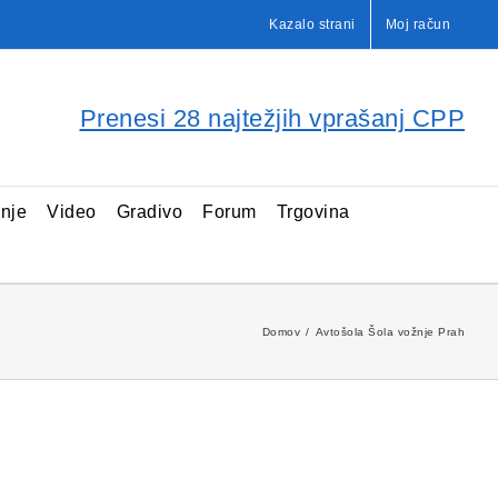
Kazalo strani
Moj račun
Prenesi 28 najtežjih vprašanj CPP
enje
Video
Gradivo
Forum
Trgovina
Domov
Avtošola Šola vožnje Prah