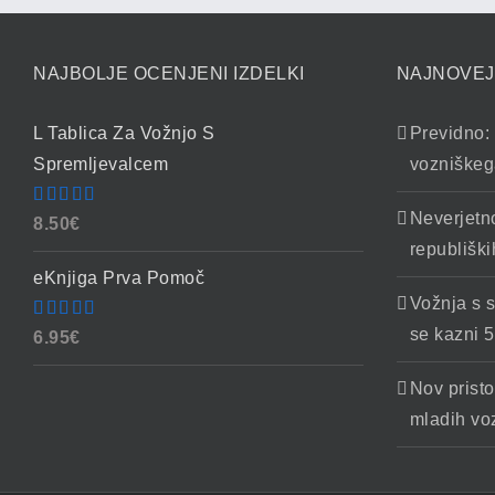
NAJBOLJE OCENJENI IZDELKI
NAJNOVEJ
L Tablica Za Vožnjo S
Previdno: 
Spremljevalcem
vozniškeg
Neverjetn
Ocenjeno
8.50
€
4.86
od 5
republiški
eKnjiga Prva Pomoč
Vožnja s 
Ocenjeno
se kazni 5
6.95
€
4.90
od 5
Nov pristo
mladih vo