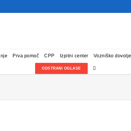
žnje
Prva pomoč
CPP
Izpitni center
Vozniško dovolj
ODSTRANI OGLASE