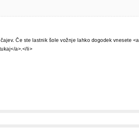
ečajev. Če ste lastnik šole vožnje lahko dogodek vnesete <a
ukaj</a>.</li>