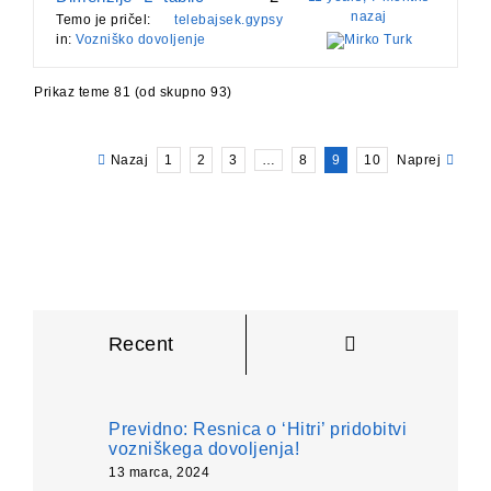
nazaj
Temo je pričel:
telebajsek.gypsy
in:
Vozniško dovoljenje
Mirko Turk
Prikaz teme 81 (od skupno 93)
Nazaj
1
2
3
…
8
9
10
Naprej
Komentarji
Recent
Previdno: Resnica o ‘Hitri’ pridobitvi
vozniškega dovoljenja!
13 marca, 2024