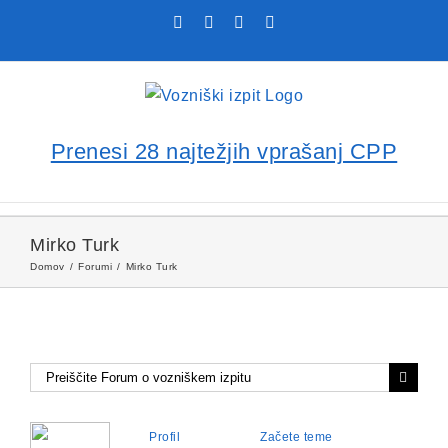
Skip
Facebook
YouTube
Rss
X
to
content
Prenesi 28 najtežjih vprašanj CPP
Mirko Turk
Domov
Forumi
Mirko Turk
Profil
Začete teme