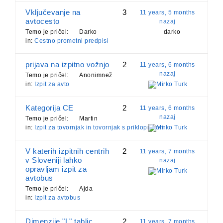
Vključevanje na
3
11 years, 5 months
avtocesto
nazaj
Temo je pričel:
Darko
darko
in:
Cestno prometni predpisi
prijava na izpitno vožnjo
2
11 years, 6 months
nazaj
Temo je pričel:
Anonimnež
in:
Izpit za avto
Mirko Turk
Kategorija CE
2
11 years, 6 months
nazaj
Temo je pričel:
Martin
in:
Izpit za tovornjak in tovornjak s priklopnikom
Mirko Turk
V katerih izpitnih centrih
2
11 years, 7 months
v Sloveniji lahko
nazaj
opravljam izpit za
Mirko Turk
avtobus
Temo je pričel:
Ajda
in:
Izpit za avtobus
Dimenzije "L" tablic
2
11 years, 7 months