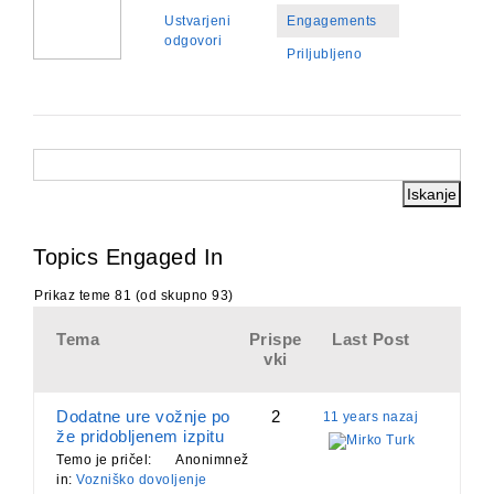
Ustvarjeni
Engagements
odgovori
Priljubljeno
Topics Engaged In
Prikaz teme 81 (od skupno 93)
Tema
Prispe
Last Post
vki
Dodatne ure vožnje po
2
11 years nazaj
že pridobljenem izpitu
Mirko Turk
Temo je pričel:
Anonimnež
in:
Vozniško dovoljenje