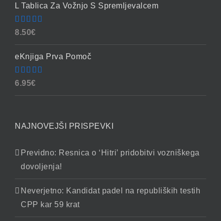
L Tablica Za Vožnjo S Spremljevalcem
Ocenjeno
8.50
€
4.86
od 5
eKnjiga Prva Pomoč
Ocenjeno
6.95
€
4.90
od 5
NAJNOVEJŠI PRISPEVKI
Previdno: Resnica o ‘Hitri’ pridobitvi vozniškega
dovoljenja!
Neverjetno: Kandidat padel na republiških testih
CPP kar 59 krat