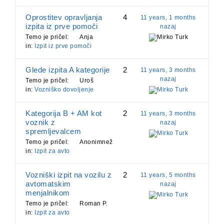
Oprostitev opravljanja
4
11 years, 1 months
izpita iz prve pomoči
nazaj
Temo je pričel:
Anja
Mirko Turk
in:
Izpit iz prve pomoči
Glede izpita A kategorije
2
11 years, 3 months
nazaj
Temo je pričel:
Uroš
in:
Vozniško dovoljenje
Mirko Turk
Kategorija B + AM kot
2
11 years, 3 months
voznik z
nazaj
spremljevalcem
Mirko Turk
Temo je pričel:
Anonimnež
in:
Izpit za avto
Vozniški izpit na vozilu z
2
11 years, 5 months
avtomatskim
nazaj
menjalnikom
Mirko Turk
Temo je pričel:
Roman P.
in:
Izpit za avto