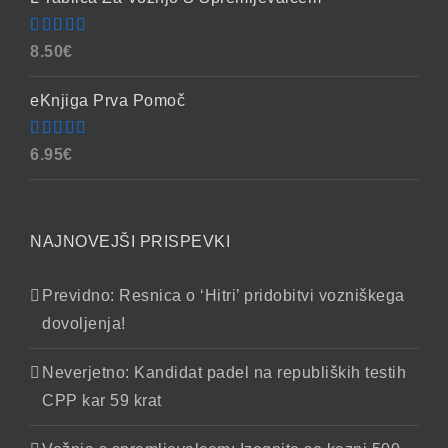
Ocenjeno
8.50
€
4.86
od 5
eKnjiga Prva Pomoč
Ocenjeno
6.95
€
4.90
od 5
NAJNOVEJŠI PRISPEVKI
Previdno: Resnica o ‘Hitri’ pridobitvi vozniškega
dovoljenja!
Neverjetno: Kandidat padel na republiških testih
CPP kar 59 krat