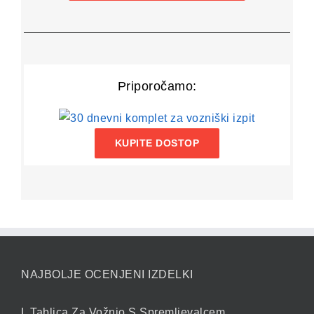
Priporočamo:
KUPITE DOSTOP
NAJBOLJE OCENJENI IZDELKI
L Tablica Za Vožnjo S Spremljevalcem