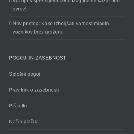
Vožnja s spremljevalcem: Izognite se kazni 500
evrov!
Nov pristop: Kako izboljšati varnost mladih
voznikov brez groženj
POGOJI IN ZASEBNOST
Splošni pogoji
Pravilnik o zasebnosti
Piškotki
Način plačila