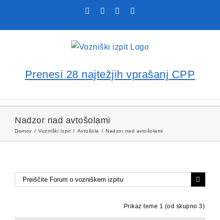
Skip
Facebook
YouTube
Rss
X
to
content
Prenesi 28 najtežjih vprašanj CPP
Nadzor nad avtošolami
Domov
Vozniški Izpit
Avtošola
Nadzor nad avtošolami
Prikaz teme 1 (od skupno 3)