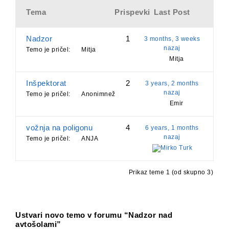
Tema
Prispevki
Last Post
Nadzor
1
3 months, 3 weeks
nazaj
Temo je pričel:
Mitja
Mitja
Inšpektorat
2
3 years, 2 months
nazaj
Temo je pričel:
Anonimnež
Emir
vožnja na poligonu
4
6 years, 1 months
nazaj
Temo je pričel:
ANJA
Mirko Turk
Prikaz teme 1 (od skupno 3)
Ustvari novo temo v forumu “Nadzor nad
avtošolami”