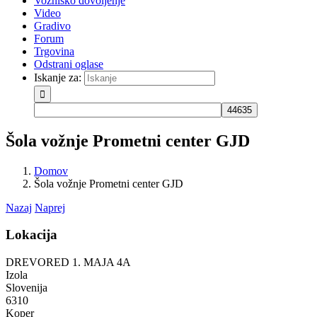
Vozniško dovoljenje
Video
Gradivo
Forum
Trgovina
Odstrani oglase
Iskanje za:
Šola vožnje Prometni center GJD
Domov
Šola vožnje Prometni center GJD
Nazaj
Naprej
Lokacija
DREVORED 1. MAJA 4A
Izola
Slovenija
6310
Koper