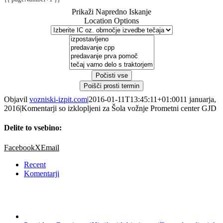
Prikaži Napredno Iskanje
Location Options
Počisti vse
Poišči prosti termin
Objavil
vozniski-izpit.com
|
2016-01-11T13:45:11+01:00
11 januarja,
2016
|
Komentarji so izklopljeni
za Šola vožnje Prometni center GJD
Delite to vsebino:
Facebook
X
Email
Recent
Komentarji