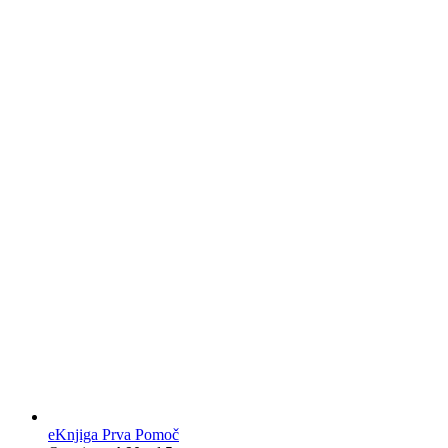
eKnjiga Prva Pomoč