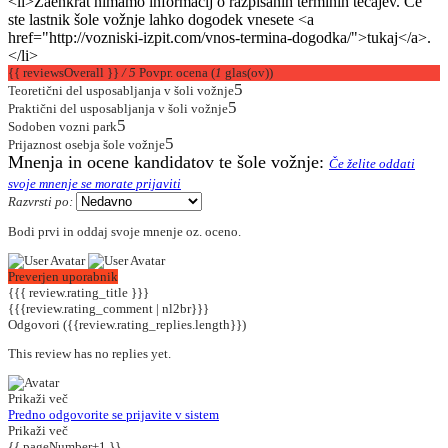
<li>Zaenkrat nimamo informacij o razpisanih terminih tečajev. Če
ste lastnik šole vožnje lahko dogodek vnesete <a
href="http://vozniski-izpit.com/vnos-termina-dogodka/">tukaj</a>.
</li>
{{ reviewsOverall }}
/ 5
Povpr. ocena
(
1
glas(ov))
5
Teoretični del usposabljanja v šoli vožnje
5
Praktični del usposabljanja v šoli vožnje
5
Sodoben vozni park
5
Prijaznost osebja šole vožnje
Mnenja in ocene kandidatov te šole vožnje:
Če želite oddati
svoje mnenje se morate prijaviti
Razvrsti po:
Bodi prvi in oddaj svoje mnenje oz. oceno.
Preverjen uporabnik
{{{ review.rating_title }}}
{{{review.rating_comment | nl2br}}}
Odgovori
({{review.rating_replies.length}})
This review has no replies yet.
Prikaži več
Predno odgovorite se prijavite v sistem
Prikaži več
{{ pageNumber+1 }}