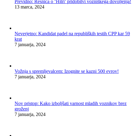
Previdno: Resnica o ‘Hitri’ pridobitvi vozniškega dovoljenja!
13 marca, 2024
Neverjetno: Kandidat padel na republiških testih CPP kar 59
krat
7 januarja, 2024
Vožnja s spremljevalcem: Izognite se kazni 500 evrov!
7 januarja, 2024
Nov pristop: Kako izboljšati varnost mladih voznikov brez
groženj
7 januarja, 2024