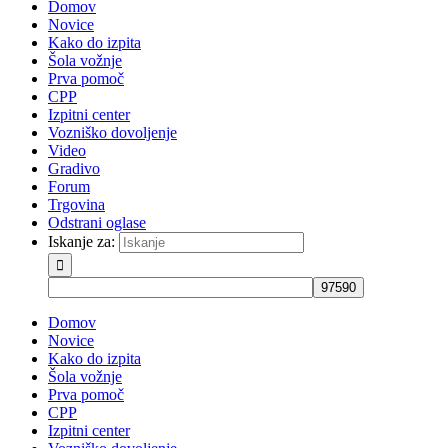
Domov
Novice
Kako do izpita
Šola vožnje
Prva pomoč
CPP
Izpitni center
Vozniško dovoljenje
Video
Gradivo
Forum
Trgovina
Odstrani oglase
Iskanje za:
Domov
Novice
Kako do izpita
Šola vožnje
Prva pomoč
CPP
Izpitni center