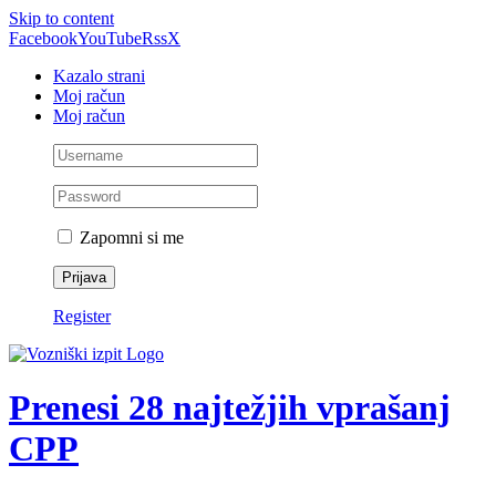
Skip to content
Facebook
YouTube
Rss
X
Kazalo strani
Moj račun
Moj račun
Zapomni si me
Register
Prenesi 28 najtežjih vprašanj
CPP