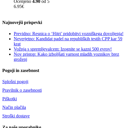
Ocenjeno
4.90
od 5
6.95
€
Najnovejši prispevki
Previdno: Resnica o ‘Hitri’ pridobitvi vozniškega dovoljenja!
Neverjetno: Kandidat padel na republiških testih CPP kar 59
krat
Vožnja s spremljevalcem: Izognite se kazni 500 evrov!
Nov pristop: Kako izboljšati varnost mladih voznikov brez
groženj
Pogoji in zasebnost
Splošni pogoji
Pravilnik o zasebnosti
Piškotki
Način plačila
Stroški dostave
Za naše uporabnike