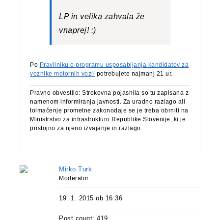
LP in velika zahvala že
vnaprej! :)
Po
Pravilniku o programu usposabljanja kandidatov za
voznike motornih vozil
potrebujete najmanj 21 ur.
Pravno obvestilo: Strokovna pojasnila so tu zapisana z
namenom informiranja javnosti. Za uradno razlago ali
tolmačenje prometne zakonodaje se je treba obrniti na
Ministrstvo za infrastrukturo Republike Slovenije, ki je
pristojno za njeno izvajanje in razlago.
Mirko Turk
Moderator
19. 1. 2015 ob 16:36
Post count: 419