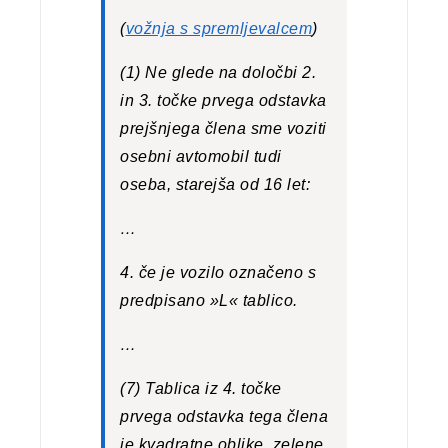
(
vožnja s spremljevalcem
)
(1) Ne glede na določbi 2.
in 3. točke prvega odstavka
prejšnjega člena sme voziti
osebni avtomobil tudi
oseba, starejša od 16 let:
…
4. če je vozilo označeno s
predpisano »L« tablico.
…
(7) Tablica iz 4. točke
prvega odstavka tega člena
je kvadratne oblike, zelene