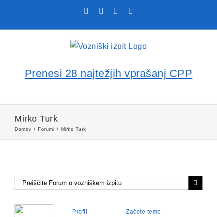
Skip
Facebook
YouTube
Rss
X
to
content
Prenesi 28 najtežjih vprašanj CPP
Mirko Turk
Domov
Forumi
Mirko Turk
Profil
Začete teme