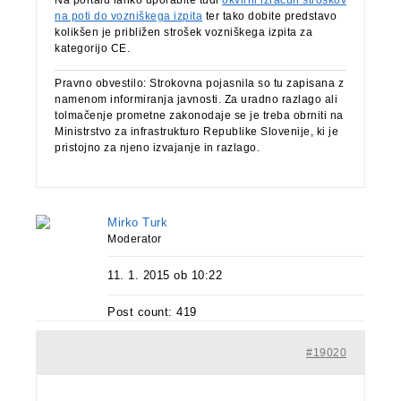
Na portalu lahko uporabite tudi
okvirni izračun stroškov
na poti do vozniškega izpita
ter tako dobite predstavo
kolikšen je približen strošek vozniškega izpita za
kategorijo CE.
Pravno obvestilo: Strokovna pojasnila so tu zapisana z
namenom informiranja javnosti. Za uradno razlago ali
tolmačenje prometne zakonodaje se je treba obrniti na
Ministrstvo za infrastrukturo Republike Slovenije, ki je
pristojno za njeno izvajanje in razlago.
Mirko Turk
Moderator
11. 1. 2015 ob 10:22
Post count: 419
#19020