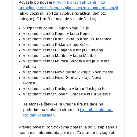
Povzeto po novem
Pravilnik o izpitnih centrih za
opravljanje vozniškega izpita za voznike motornih vozil
lahko vozniški izpit za avtobus (praktični del) oz.
kategoriji D1 in D opravljate v sledečih krajih:
V Izpitnem centru Celje v kraju Celje
v Izpitnem centru Koper v kraju Koper,
v Izpitnem centru Kranj v krajih Kranj in Jesenice
v Izpitnem centru Krško v kraju Krško
v Izpitnem centru Ljubljana v kraju Ljubljana
v Izpitnem centru Maribor v kraju Maribor
v Izpitnem centru Murska Sobota v kraju Murska
Sobota
v Izpitnem centru Novo mesto v krajih Novo mesto
v Izpitnem centru Nova Gorica v kraju Nova
Gorica
v Izpitnem centru Postojna v kraju Postojna ter
v Izpitnem centru Slovenj Gradec v kraju Velenje.
Telefonske številke in uradne ure najdete na
podrobno razdelanih straneh o
izpitnih centrih oz.
izpitnih komisijah
.
Pravno obvestilo: Strokovna pojasnila so tu zapisana z
namenom informiranja javnosti. Za uradno razlago ali