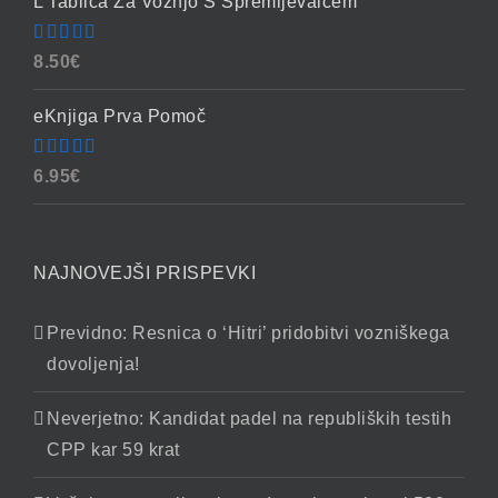
L Tablica Za Vožnjo S Spremljevalcem
Ocenjeno
8.50
€
4.86
od 5
eKnjiga Prva Pomoč
Ocenjeno
6.95
€
4.90
od 5
NAJNOVEJŠI PRISPEVKI
Previdno: Resnica o ‘Hitri’ pridobitvi vozniškega
dovoljenja!
Neverjetno: Kandidat padel na republiških testih
CPP kar 59 krat