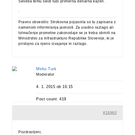
Seveda temu sledi tudi primerna denarna kazen.
.
Pravno obvestilo: Strokovna pojasnila so tu zapisana z
namenom informiranja javnosti. Za uradno razlago ali
tolmačenje prometne zakonodaje se je treba obrniti na
Ministrstvo za infrastrukturo Republike Slovenije, ki je
pristojno za njeno izvajanje in razlago.
Mirko Turk
Moderator
4. 1. 2015 ob 16:15
Post count: 419
#18960
Pozdravljeni,