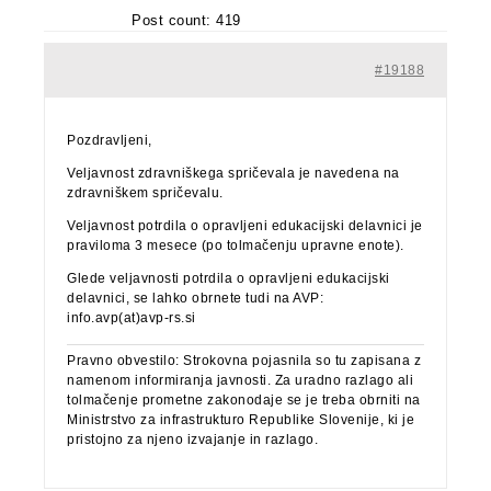
Post count: 419
#19188
Pozdravljeni,
Veljavnost zdravniškega spričevala je navedena na
zdravniškem spričevalu.
Veljavnost potrdila o opravljeni edukacijski delavnici je
praviloma 3 mesece (po tolmačenju upravne enote).
Glede veljavnosti potrdila o opravljeni edukacijski
delavnici, se lahko obrnete tudi na AVP:
info.avp(at)avp-rs.si
Pravno obvestilo: Strokovna pojasnila so tu zapisana z
namenom informiranja javnosti. Za uradno razlago ali
tolmačenje prometne zakonodaje se je treba obrniti na
Ministrstvo za infrastrukturo Republike Slovenije, ki je
pristojno za njeno izvajanje in razlago.