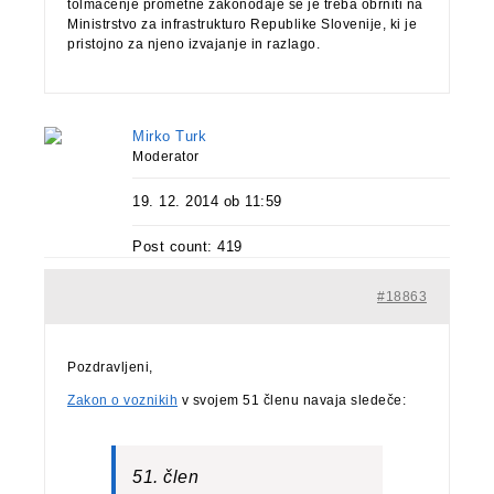
tolmačenje prometne zakonodaje se je treba obrniti na
Ministrstvo za infrastrukturo Republike Slovenije, ki je
pristojno za njeno izvajanje in razlago.
Mirko Turk
Moderator
19. 12. 2014 ob 11:59
Post count: 419
#18863
Pozdravljeni,
Zakon o voznikih
v svojem 51 členu navaja sledeče:
51. člen