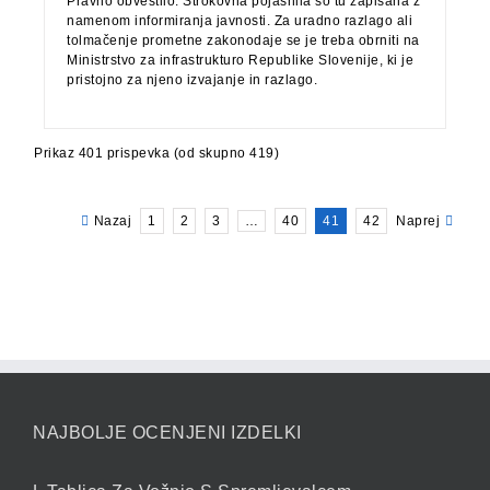
Pravno obvestilo: Strokovna pojasnila so tu zapisana z
namenom informiranja javnosti. Za uradno razlago ali
tolmačenje prometne zakonodaje se je treba obrniti na
Ministrstvo za infrastrukturo Republike Slovenije, ki je
pristojno za njeno izvajanje in razlago.
Prikaz 401 prispevka (od skupno 419)
Nazaj
1
2
3
…
40
41
42
Naprej
NAJBOLJE OCENJENI IZDELKI