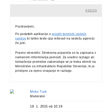
#19219
Pozdravljeni,
Po podatkih aplikacije o
prostih terminih izpitnih
centrov
bi lahko teste cpp reševali na sedežu agenciji
že jutri.
Pravno obvestilo: Strokovna pojasnila so tu zapisana z
namenom informiranja javnosti. Za uradno razlago ali
tolmačenje prometne zakonodaje se je treba obrniti na
Ministrstvo za infrastrukturo Republike Slovenije, ki je
pristojno za njeno izvajanje in razlago.
Mirko Turk
Moderator
19. 1. 2015 ob 10:19