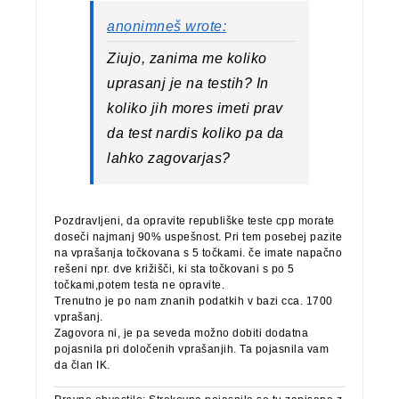
anonimneš wrote:
Ziujo, zanima me koliko
uprasanj je na testih? In
koliko jih mores imeti prav
da test nardis koliko pa da
lahko zagovarjas?
Pozdravljeni, da opravite republiške teste cpp morate
doseči najmanj 90% uspešnost. Pri tem posebej pazite
na vprašanja točkovana s 5 točkami. če imate napačno
rešeni npr. dve križišči, ki sta točkovani s po 5
točkami,potem testa ne opravite.
Trenutno je po nam znanih podatkih v bazi cca. 1700
vprašanj.
Zagovora ni, je pa seveda možno dobiti dodatna
pojasnila pri določenih vprašanjih. Ta pojasnila vam
da član IK.