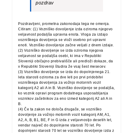
pozdrav
Pozdravljeni, prometna zakonodaja tega ne omenja.
Citiram: (1) Vozniško dovoljenje izda oziroma njegovo
veljavnost podaljša upravna enota. Vloga za izdajo
vozniškega dovoljenja se vloži osebno pri upravni
enoti. Vozniško dovoljenje začne veljati z dnem izdaje.
(2) Vozniško dovoljenje se izda oziroma njegova
veljavnost se podaljša osebi, ki ima v Republiki
Sloveniji običajno prebivališče ali predloži dokaze, da
v Republiki Sloveniji študira že vsaj šest mesecev.
(3) Vozniško dovoljenje se izda do dopolnjenega 21.
leta starosti oziroma za dve leti po prvi pridobitvi
vozniškega dovoljenja za vožnjo motornih vozil
kategorij A2 ali A in B. Vozniško dovoljenje se podaljša,
ko voznik opravi program dodatnega usposabljanja
voznikov začetnikov za eno izmed kategorij A2 ali A in
B.
(4) Če ta zakon ne določa drugače, se vozniško
dovoljenje za vožnjo motornih vozil kategorij AM, A1,
A2, A, B, B1, BE, F in G izda z veljavnostjo desetih let,
vendar največ do dopolnjene starosti 70 let. Po
dopolnjeni starosti 70 let se vozniško dovoljenje izda z