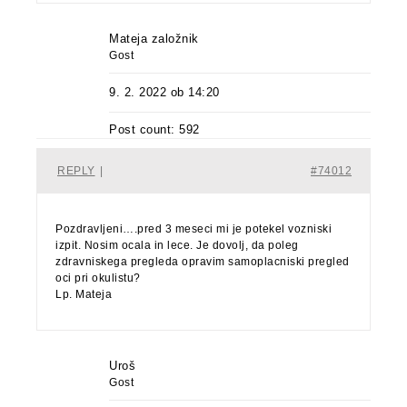
Mateja založnik
Gost
9. 2. 2022 ob 14:20
Post count: 592
REPLY
|
#74012
Pozdravljeni….pred 3 meseci mi je potekel vozniski
izpit. Nosim ocala in lece. Je dovolj, da poleg
zdravniskega pregleda opravim samoplacniski pregled
oci pri okulistu?
Lp. Mateja
Uroš
Gost