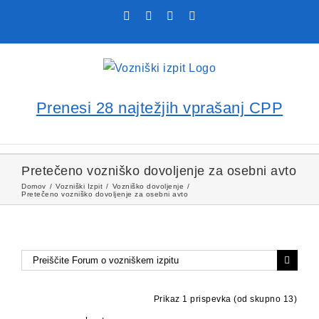
Skip
Facebook
YouTube
Rss
X
to
content
Prenesi 28 najtežjih vprašanj CPP
Pretečeno vozniško dovoljenje za osebni avto
Domov
Vozniški Izpit
Vozniško dovoljenje
Pretečeno vozniško dovoljenje za osebni avto
Prikaz 1 prispevka (od skupno 13)