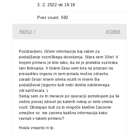
3. 2. 2022 ob 19:19
Post count: 592
REPLY
|
#73958
Pozdravljeni, iščem informacije kaj rabim za
podaljšanje vozniškega dovoljenja. Stara sem 33let. V
mojem primeru je bilo tako, da mi je pretekla vozniska
lani februarja. V tistem času sem bila na pripravi na
presaditev organa in sem jemala močna zdravila
zaradi česar nisem smela voziti in nisem šla
podaljševat (sigurno tudi nebi dobila odobrenega
zdr.spričevala..)
Sedaj sem ze tri mesece po operaciji potrebujem pa še
vedno precej zdravil po katerih nekaj ur nebi smela
vozit. Obstajajo tudi za to mogoče kakšne časovne
omejitve oz. me zanima kakšna informacija kako
ravnati v takem primeru?
Hvala vnaprej in lp.