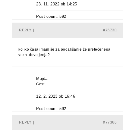
23. 11. 2022 ob 14:25
Post count: 592
REPLY
|
#76730
koliko časa imam še za podaljšanje že pretečenega
vozn. dovoljenja?
Majda
Gost
12. 2. 2023 ob 16:46
Post count: 592
REPLY
|
#77366