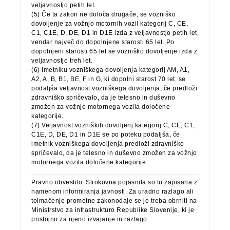
veljavnostjo petih let.
(5) Če ta zakon ne določa drugače, se vozniško
dovoljenje za vožnjo motornih vozil kategorij C, CE,
C1, C1E, D, DE, D1 in D1E izda z veljavnostjo petih let,
vendar največ do dopolnjene starosti 65 let. Po
dopolnjeni starosti 65 let se vozniško dovoljenje izda z
veljavnostjo treh let.
(6) Imetniku vozniškega dovoljenja kategorij AM, A1,
A2, A, B, B1, BE, F in G, ki dopolni starost 70 let, se
podaljša veljavnost vozniškega dovoljenja, če predloži
zdravniško spričevalo, da je telesno in duševno
zmožen za vožnjo motornega vozila določene
kategorije.
(7) Veljavnost vozniških dovoljenj kategorij C, CE, C1,
C1E, D, DE, D1 in D1E se po poteku podaljša, če
imetnik vozniškega dovoljenja predloži zdravniško
spričevalo, da je telesno in duševno zmožen za vožnjo
motornega vozila določene kategorije.
Pravno obvestilo: Strokovna pojasnila so tu zapisana z
namenom informiranja javnosti. Za uradno razlago ali
tolmačenje prometne zakonodaje se je treba obrniti na
Ministrstvo za infrastrukturo Republike Slovenije, ki je
pristojno za njeno izvajanje in razlago.