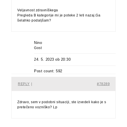
Veljavnost zdravnìškega
Pregleda B kategorije mi je poteke 2 leti nazaj.Ga
šelahko podaljšam?
Nino
Gost
24. 5. 2023 ob 20:30
Post count: 592
REPLY
|
#78289
Zdravo, sem v podobni situaciji, ste izvedeli kako je s
pretečeno vozniško? Lp