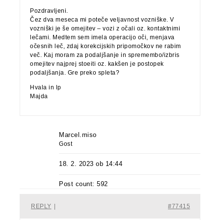
Pozdravljeni.
Čez dva meseca mi poteče veljavnost vozniške. V
vozniški je še omejitev – vozi z očali oz. kontaktnimi
lečami. Medtem sem imela operacijo oči, menjava
očesnih leč, zdaj korekcijskih pripomočkov ne rabim
več. Kaj moram za podaljšanje in spremembo/izbris
omejitev najprej stoeiti oz. kakšen je postopek
podaljšanja. Gre preko spleta?
Hvala in lp
Majda
Marcel.miso
Gost
18. 2. 2023 ob 14:44
Post count: 592
REPLY
|
#77415