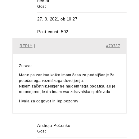
hector
Gost
27. 3. 2021 ob 10:27
Post count: 592
REPLY
|
#70737
Zdravo
Mene pa zanima kolko imam časa za podaljšanje že
potečenega vozniškega dovoljenja.
Nisem začetnik.Nikjer ne najdem tega podatka, ali je
neomejeno, le da imam vsa zdravniška spričevala.
Hvala za odgovor in lep pozdrav
Andreja Pečenko
Gost