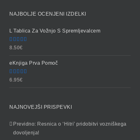
NAJBOLJE OCENJENI IZDELKI
L Tablica Za Vožnjo S Spremljevalcem
Ocenjeno
8.50
€
4.86
od 5
eKnjiga Prva Pomoč
Ocenjeno
6.95
€
4.90
od 5
NAJNOVEJŠI PRISPEVKI
Previdno: Resnica o ‘Hitri’ pridobitvi vozniškega
dovoljenja!