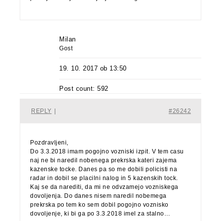
Milan
Gost
19. 10. 2017 ob 13:50
Post count: 592
REPLY
|
#26242
Pozdravljeni,
Do 3.3.2018 imam pogojno vozniski izpit. V tem casu
naj ne bi naredil nobenega prekrska kateri zajema
kazenske tocke. Danes pa so me dobili policisti na
radar in dobil se placilni nalog in 5 kazenskih tock.
Kaj se da narediti, da mi ne odvzamejo vozniskega
dovoljenja. Do danes nisem naredil nobemega
prekrska po tem ko sem dobil pogojno voznisko
dovoljenje, ki bi ga po 3.3.2018 imel za stalno…