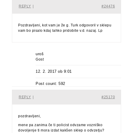
REPLY
|
#24476
Pozdravljeni, kot vam je že g. Turk odgovoril v sklepu
vam bo pisalo kdaj lahko pridobite v.d. nazaj. Lp
uroš
Gost
12. 2. 2017 ob 9:01
Post count: 592
REPLY
|
#25170
pozdravljeni,
mene pa zanima če ti policist odvzame vozniško
dovoljenje ti mora izdat kakšen sklep o odvzetju?