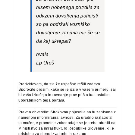
nisem nobenega potrdila za
odvzem dovoljenja policisti
so pa obdržali vozniško
dovoljenje zanima me če se
da kaj ukrepat?
hvala
Lp Uroš
Predvidevam, da ste že uspešno rešili zadevo.
Sporočite prosim, kako se je izšlo v vašem primeru, saj
bi vaša izkušnja in ravnanje prav prišla tudi ostalim
uporabnikom tega portala.
Pravno obvestilo: Strokovna pojasnila so tu zapisana z
namenom informiranja javnosti. Za uradno razlago ali
tolmačenje prometne zakonodaje se je treba obrniti na
Ministrstvo za infrastrukturo Republike Slovenije, ki je
pristojno za njeno izvajanje in razlago.