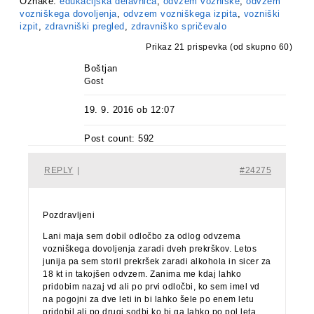
Oznake:
edukacijska delavnica
,
odvzem vozniške
,
odvzem
vozniškega dovoljenja
,
odvzem vozniškega izpita
,
vozniški
izpit
,
zdravniški pregled
,
zdravniško spričevalo
Prikaz 21 prispevka (od skupno 60)
Boštjan
Gost
19. 9. 2016 ob 12:07
Post count: 592
REPLY
|
#24275
Pozdravljeni
Lani maja sem dobil odločbo za odlog odvzema
vozniškega dovoljenja zaradi dveh prekrškov. Letos
junija pa sem storil prekršek zaradi alkohola in sicer za
18 kt in takojšen odvzem. Zanima me kdaj lahko
pridobim nazaj vd ali po prvi odločbi, ko sem imel vd
na pogojni za dve leti in bi lahko šele po enem letu
pridobil ali po drugi sodbi ko bi ga lahko po pol leta