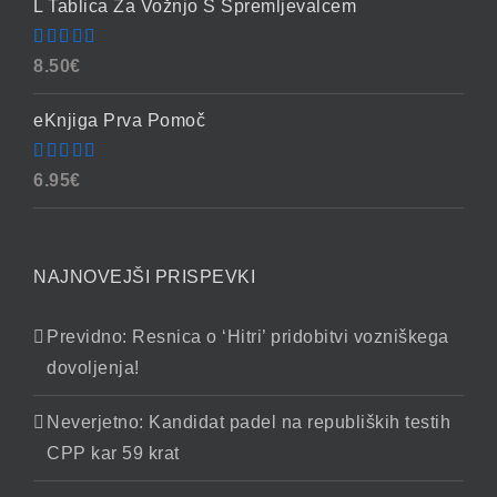
L Tablica Za Vožnjo S Spremljevalcem
Ocenjeno
8.50
€
4.86
od 5
eKnjiga Prva Pomoč
Ocenjeno
6.95
€
4.90
od 5
NAJNOVEJŠI PRISPEVKI
Previdno: Resnica o ‘Hitri’ pridobitvi vozniškega
dovoljenja!
Neverjetno: Kandidat padel na republiških testih
CPP kar 59 krat