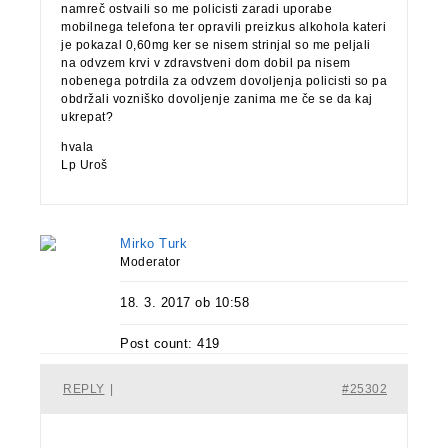
namreč ostvaili so me policisti zaradi uporabe
mobilnega telefona ter opravili preizkus alkohola kateri
je pokazal 0,60mg ker se nisem strinjal so me peljali
na odvzem krvi v zdravstveni dom dobil pa nisem
nobenega potrdila za odvzem dovoljenja policisti so pa
obdržali vozniško dovoljenje zanima me če se da kaj
ukrepat?
hvala
Lp Uroš
Mirko Turk
Moderator
18. 3. 2017 ob 10:58
Post count: 419
REPLY
|
#25302