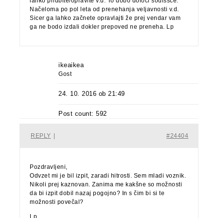
lahko pridbite/opravite v.d. To dobo določi sodiššče.
Načeloma po pol leta od prenehanja veljavnosti v.d.
Sicer ga lahko začnete opravlajti že prej vendar vam
ga ne bodo izdali dokler prepoved ne preneha. Lp
ikeaikea
Gost
24. 10. 2016 ob 21:49
Post count: 592
REPLY
|
#24404
Pozdravljeni,
Odvzet mi je bil izpit, zaradi hitrosti. Sem mladi voznik.
Nikoli prej kaznovan. Zanima me kakšne so možnosti
da bi izpit dobil nazaj pogojno? In s čim bi si te
možnosti povečal?
Lp