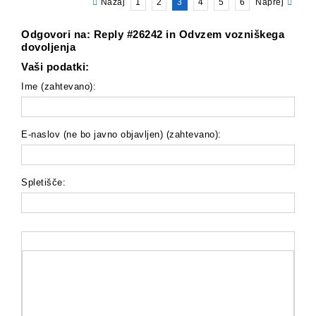
Nazaj
1
2
3
4
5
6
Naprej
Odgovori na: Reply #26242 in Odvzem vozniškega
dovoljenja
Vaši podatki:
Ime (zahtevano):
E-naslov (ne bo javno objavljen) (zahtevano):
Spletišče: