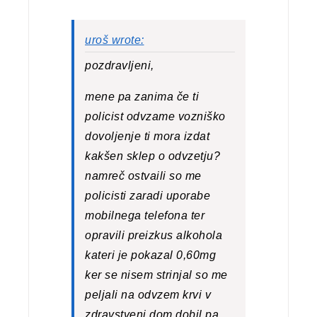
uroš wrote:
pozdravljeni,
mene pa zanima če ti
policist odvzame vozniško
dovoljenje ti mora izdat
kakšen sklep o odvzetju?
namreč ostvaili so me
policisti zaradi uporabe
mobilnega telefona ter
opravili preizkus alkohola
kateri je pokazal 0,60mg
ker se nisem strinjal so me
peljali na odvzem krvi v
zdravstveni dom dobil pa