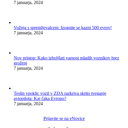
7 januarja, 2024
Vožnja s spremljevalcem: Izognite se kazni 500 evrov!
7 januarja, 2024
Nov pristop: Kako izboljšati varnost mladih voznikov brez
groženj
7 januarja, 2024
Teslin vpoklic vozil v ZDA razkriva skrito tveganje
avtopilota: Kaj čaka Evropo?
7 januarja, 2024
Prijavite se na eNovice