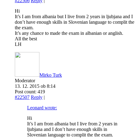
#22506
Reply
|
Hi
It’s I am from albania but I live from 2 years in ljubjana and I
don’t have enough skills in Slovenian language to complit the
the exam.
It’s any chance to made the exam in albanian or anglish.
All the best
LH
Mirko Turk
Moderator
13. 12. 2015 ob 8:14
Post count: 419
#22507
Reply
|
Leonard wrote:
Hi
It’s I am from albania but I live from 2 years in
ljubjana and I don’t have enough skills in
Slovenian language to complit the the exam.