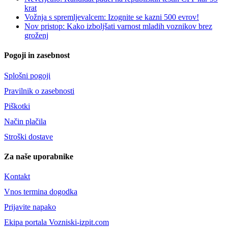
krat
Vožnja s spremljevalcem: Izognite se kazni 500 evrov!
Nov pristop: Kako izboljšati varnost mladih voznikov brez
groženj
Pogoji in zasebnost
Splošni pogoji
Pravilnik o zasebnosti
Piškotki
Način plačila
Stroški dostave
Za naše uporabnike
Kontakt
Vnos termina dogodka
Prijavite napako
Ekipa portala Vozniski-izpit.com