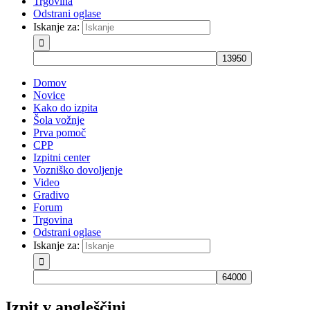
Trgovina
Odstrani oglase
Iskanje za:
Domov
Novice
Kako do izpita
Šola vožnje
Prva pomoč
CPP
Izpitni center
Vozniško dovoljenje
Video
Gradivo
Forum
Trgovina
Odstrani oglase
Iskanje za:
Izpit v angleščini