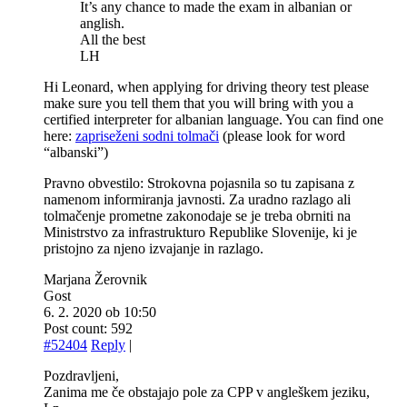
It’s any chance to made the exam in albanian or
anglish.
All the best
LH
Hi Leonard, when applying for driving theory test please
make sure you tell them that you will bring with you a
certified interpreter for albanian language. You can find one
here:
zapriseženi sodni tolmači
(please look for word
“albanski”)
Pravno obvestilo: Strokovna pojasnila so tu zapisana z
namenom informiranja javnosti. Za uradno razlago ali
tolmačenje prometne zakonodaje se je treba obrniti na
Ministrstvo za infrastrukturo Republike Slovenije, ki je
pristojno za njeno izvajanje in razlago.
Marjana Žerovnik
Gost
6. 2. 2020 ob 10:50
Post count: 592
#52404
Reply
|
Pozdravljeni,
Zanima me če obstajajo pole za CPP v angleškem jeziku,