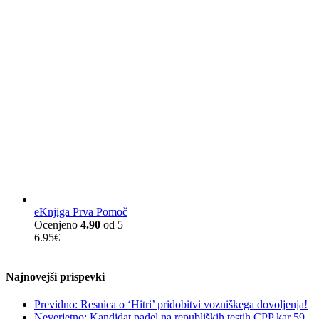
eKnjiga Prva Pomoč
Ocenjeno
4.90
od 5
6.95
€
Najnovejši prispevki
Previdno: Resnica o ‘Hitri’ pridobitvi vozniškega dovoljenja!
Neverjetno: Kandidat padel na republiških testih CPP kar 59