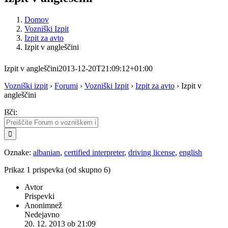
Domov
Vozniški Izpit
Izpit za avto
Izpit v angleščini
Izpit v angleščini
2013-12-20T21:09:12+01:00
Vozniški izpit
›
Forumi
›
Vozniški Izpit
›
Izpit za avto
›
Izpit v
angleščini
Išči:
Oznake:
albanian
,
certified interpreter
,
driving license
,
english
Prikaz 1 prispevka (od skupno 6)
Avtor
Prispevki
Anonimnež
Nedejavno
20. 12. 2013 ob 21:09