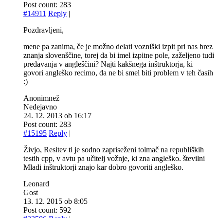
Post count: 283
#14911
Reply
|
Pozdravljeni,
mene pa zanima, če je možno delati vozniški izpit pri nas brez
znanja slovenščine, torej da bi imel izpitne pole, zaželjeno tudi
predavanja v angleščini? Najti kakšnega inštruktorja, ki
govori angleško recimo, da ne bi smel biti problem v teh časih
:)
Anonimnež
Nedejavno
24. 12. 2013 ob 16:17
Post count: 283
#15195
Reply
|
Živjo, Resitev ti je sodno zapriseženi tolmač na republiških
testih cpp, v avtu pa učitelj vožnje, ki zna angleško. številni
Mladi inštruktorji znajo kar dobro govoriti angleško.
Leonard
Gost
13. 12. 2015 ob 8:05
Post count: 592