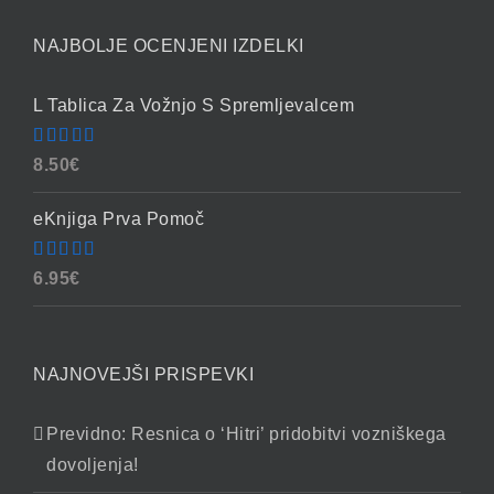
NAJBOLJE OCENJENI IZDELKI
L Tablica Za Vožnjo S Spremljevalcem
Ocenjeno
8.50
€
4.86
od 5
eKnjiga Prva Pomoč
Ocenjeno
6.95
€
4.90
od 5
NAJNOVEJŠI PRISPEVKI
Previdno: Resnica o ‘Hitri’ pridobitvi vozniškega
dovoljenja!