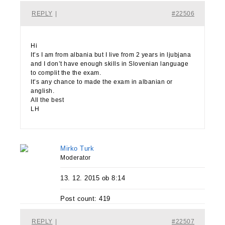
REPLY
|
#22506
Hi
It’s I am from albania but I live from 2 years in ljubjana
and I don’t have enough skills in Slovenian language
to complit the the exam.
It’s any chance to made the exam in albanian or
anglish.
All the best
LH
Mirko Turk
Moderator
13. 12. 2015 ob 8:14
Post count: 419
REPLY
|
#22507