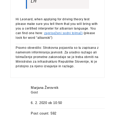
LH
Hi Leonard, when applying for driving theory test
please make sure you tell them that you will bring with
you a certified interpreter for albanian language. You
can find one here:
zapriseženi sodni tolmači
(please
look for word “albanski”)
Pravno obvestilo: Strokovna pojasnila so tu zapisana z
namenom informiranja javnosti. Za uradno razlago ali
tolmačenje prometne zakonodaje se je treba obrniti na
Ministrstvo za infrastrukturo Republike Slovenije, ki je
pristojno za njeno izvajanje in razlago.
Marjana Žerovnik
Gost
6. 2. 2020 ob 10:50
Post count: 592