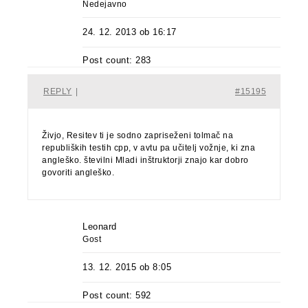
Nedejavno
24. 12. 2013 ob 16:17
Post count: 283
REPLY
|
#15195
Živjo, Resitev ti je sodno zapriseženi tolmač na
republiških testih cpp, v avtu pa učitelj vožnje, ki zna
angleško. številni Mladi inštruktorji znajo kar dobro
govoriti angleško.
Leonard
Gost
13. 12. 2015 ob 8:05
Post count: 592