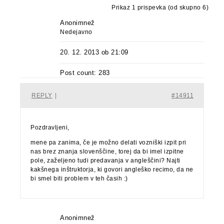
Prikaz 1 prispevka (od skupno 6)
Anonimnež
Nedejavno
20. 12. 2013 ob 21:09
Post count: 283
REPLY
|
#14911
Pozdravljeni,
mene pa zanima, če je možno delati vozniški izpit pri
nas brez znanja slovenščine, torej da bi imel izpitne
pole, zaželjeno tudi predavanja v angleščini? Najti
kakšnega inštruktorja, ki govori angleško recimo, da ne
bi smel biti problem v teh časih :)
Anonimnež