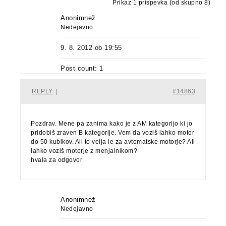
Prikaz 1 prispevka (od skupno 8)
Anonimnež
Nedejavno
9. 8. 2012 ob 19:55
Post count: 1
REPLY
|
#14863
Pozdrav. Mene pa zanima kako je z AM kategorijo ki jo
pridobiš zraven B kategorije. Vem da voziš lahko motor
do 50 kubikov. Ali to velja le za avtomatske motorje? Ali
lahko voziš motorje z menjalnikom?
hvala za odgovor
Anonimnež
Nedejavno