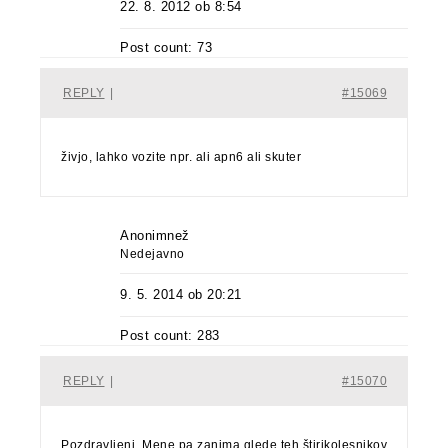
22. 8. 2012 ob 8:54
Post count: 73
REPLY
|
#15069
živjo, lahko vozite npr. ali apn6 ali skuter
Anonimnež
Nedejavno
9. 5. 2014 ob 20:21
Post count: 283
REPLY
|
#15070
Pozdravljeni. Mene pa zanima glede teh štirikolesnikov