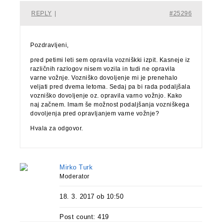
REPLY
|
#25296
Pozdravljeni,
pred petimi leti sem opravila vozniškki izpit. Kasneje iz
različnih razlogov nisem vozila in tudi ne opravila
varne vožnje. Vozniško dovoljenje mi je prenehalo
veljati pred dvema letoma. Sedaj pa bi rada podaljšala
vozniško dovoljenje oz. opravila varno vožnjo. Kako
naj začnem. Imam še možnost podaljšanja vozniškega
dovoljenja pred opravljanjem varne vožnje?
Hvala za odgovor.
Mirko Turk
Moderator
18. 3. 2017 ob 10:50
Post count: 419