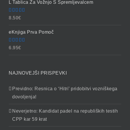
L Tablica Za Vožnjo S Spremljevalcem
Ocenjeno
8.50
€
4.86
od 5
eKnjiga Prva Pomoč
Ocenjeno
6.95
€
4.90
od 5
NAJNOVEJŠI PRISPEVKI
Previdno: Resnica o ‘Hitri’ pridobitvi vozniškega
dovoljenja!
Neverjetno: Kandidat padel na republiških testih
CPP kar 59 krat