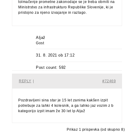
tolmačenje prometne zakonodaje se je treba obrniti na
Ministrstvo za infrastrukturo Republike Slovenije, ki je
pristojno za njeno izvajanje in razlago.
Aljaž
Gost
31. 8. 2021 ob 17:12
Post count: 592
REPLY
|
#72469
Pozdravljeni sina star je 15 let zanima kakšen izpit
potrebuje za lahki 4 kolesnik, a ga lahko jaz vozim z b
kategorijo izpit imam že 30 let lp Aljaž
Prikaz 1 prispevka (od skupno 8)