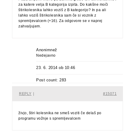
za katere velja B kategorija izpita. Do kakšne moči
štirikolesnika lahko voziš z B kategorijo? In pa ali
lahko voziš štirikolesnika sam če si voznik z
spremljevalcem (+16). Za odgovore se v naprej
zahvaljujem.
Anonimnež
Nedejavno
23. 6. 2014 ob 10:46
Post count: 283
REPLY
|
#15071
živjo, štiri kolesnika ne smeš voziti če delaš po
programu vožnje s spremljevalcem