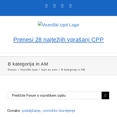
Skip
Facebook
YouTube
Rss
X
to
content
Prenesi 28 najtežjih vprašanj CPP
B kategorija in AM
Domov
Vozniški Izpit
Izpit za avto
B kategorija in AM
Oznake:
podaljšanje
,
vozniško dovoljenje